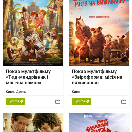
Показ мультфільму
Показ мультфільму
«Тед-мандрівник і
«Звіроферма: місія на
магічна лампа»
виживання»
Кино, Детям
Кино
Купити
Купити