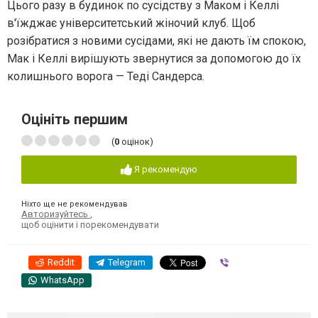
Цього разу в будинок по сусідству з Маком і Келлі
в'їжджає університетський жіночий клуб. Щоб
розібратися з новими сусідами, які не дають їм спокою,
Мак і Келлі вирішують звернутися за допомогою до їх
колишнього ворога — Теді Сандерса.
Оцініть першим
(
0
оцінок)
Я рекомендую
Ніхто ще не рекомендував
Авторизуйтесь
,
щоб оцінити і порекомендувати
Reddit
Telegram
Viber
WhatsApp