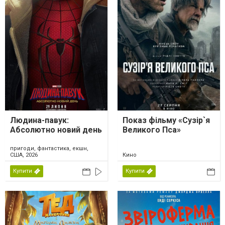
Людина-павук:
Показ фільму «Сузір`я
Абсолютно новий день
Великого Пса»
пригоди, фантастика, екшн,
США, 2026
Кино
Купити
Купити