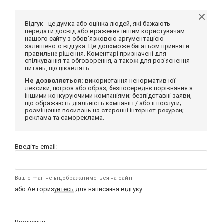
Відгук - це думка або оцінка людей, які бажають
передати досвід або враження іншим користувачам
нашого сайту з обов'язковою аргументацією
залишеного відгука. Це допоможе багатьом прийняти
правильне рішення. Коментарі призначені для
спілкування та обговорення, а також для роз'яснення
питань, що цікавлять.
Не дозволяється:
використання ненормативної
лексики, погроз або образ; безпосереднє порівняння з
іншими конкуруючими компаніями; безпідставні заяви,
що ображають діяльність компанії і / або її послуги;
розміщення посилань на сторонні інтернет-ресурси;
реклама та самореклама.
Введіть email:
Ваш e-mail не відображатиметься на сайті
або
Авторизуйтесь
для написання відгуку
Враження