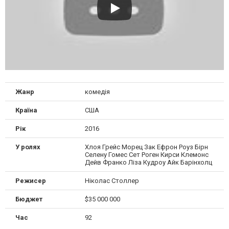
Жанр
комедія
Країна
США
Рік
2016
У ролях
Хлоя Грейс Морец Зак Ефрон Роуз Бірн
Селену Гомес Сет Роген Кирси Клемонс
Дейв Франко Ліза Кудроу Айк Барінхолц
Режисер
Ніколас Столлер
Бюджет
$35 000 000
Час
92