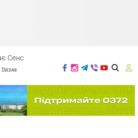
ає Сенс
Погода