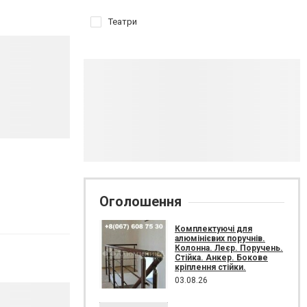
Театри
Оголошення
Комплектуючі для
алюмінієвих поручнів.
Колонна. Леєр. Поручень.
Стійка. Анкер. Бокове
кріплення стійки.
03.08.26