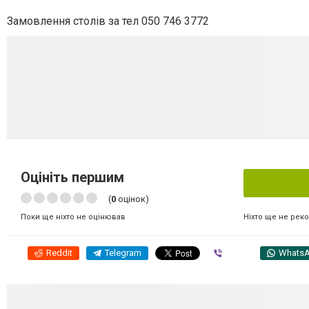
Замовлення столів за тел 050 746 3772
Оцініть першим
(
0
оцінок)
Ніхто ще не рек
Поки ще ніхто не оцінював
Reddit
Telegram
Viber
Whats