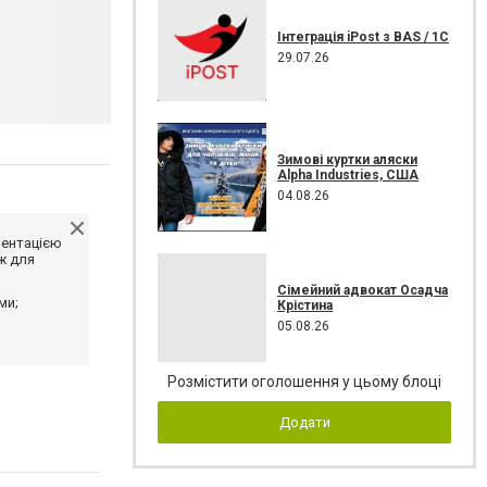
Інтеграція iPost з BAS / 1C
29.07.26
Зимові куртки аляски
Alpha Industries, США
04.08.26
ментацією
ж для
Сімейний адвокат Осадча
ми;
Крістина
05.08.26
Розмістити оголошення у цьому блоці
Додати