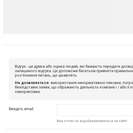
Відгук - це думка або оцінка людей, які бажають передати дос
залишеного відгука. Це допоможе багатьом прийняти правильне 
роз'яснення питань, що цікавлять.
Не дозволяється:
використання ненормативної лексики, погро
безпідставні заяви, що ображають діяльність компанії і / або її
самореклама.
Введіть email:
Ваш e-mail не відображатиметься на сайті