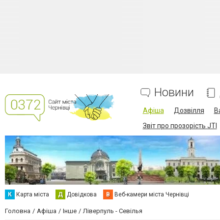
Новини
Афіша
Дозвілля
В
Звіт про прозорість JTI
К
Карта міста
Д
Довідкова
В
Веб-камери міста Чернівці
Головна
Афіша
Інше
Ліверпуль - Севілья