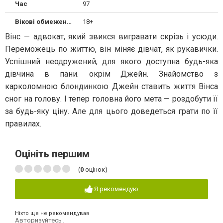
Час
97
Вікові обмеження
18+
Вінс — адвокат, який звикся вигравати скрізь і усюди.
Переможець по життю, він міняє дівчат, як рукавички.
Успішний неодружений, для якого доступна будь-яка
дівчина в пани. окрім Джейн. Знайомство з
карколомною блондинкою Джейн ставить життя Вінса
сног на голову. І тепер головна його мета — роздобути її
за будь-яку ціну. Але для цього доведеться грати по її
правилах.
Оцініть першим
(
0
оцінок)
Я рекомендую
Ніхто ще не рекомендував
Авторизуйтесь
,