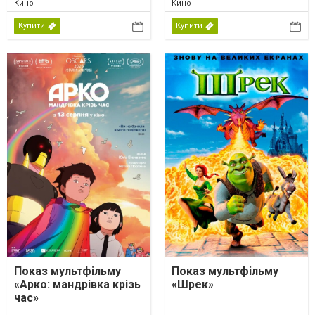
Кино
Кино
Купити
Купити
Показ мультфільму
Показ мультфільму
«Арко: мандрівка крізь
«Шрек»
час»