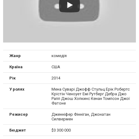
Жанр
комедія
Країна
США
Рік
2014
У ролях
Мена Суварі Джофф Стульц Ерік Робертс
Крістін Ченоует Емі Рутберг Дебра Джо
Рапп Джош Хопкинс Кенан Томпсон Джої
Фатоне
Режисер
Дженніфер Фінніган, Джонатан
Силвермен
Бюджет
$3 300 000