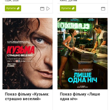
США, 2026
Кино, Детям
Купити
Купити
Показ фільму «Кузьма:
Показ фільму «Лише
страшно веселий»
одна ніч»