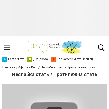
К
Карта міста
Д
Довідкова
В
Веб-камери міста Чернівці
Головна
Афіша
Кіно
Неслабка стать / Протилежна стать
Неслабка стать / Протилежна стать