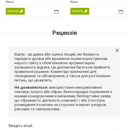
Кино
Кино
Купити
Купити
Рецензія
Відгук - це думка або оцінка людей, які бажають
передати досвід або враження іншим користувачам
нашого сайту з обов'язковою аргументацією
залишеного відгука. Це допоможе багатьом прийняти
правильне рішення. Коментарі призначені для
спілкування та обговорення, а також для роз'яснення
питань, що цікавлять.
Не дозволяється:
використання ненормативної
лексики, погроз або образ; безпосереднє порівняння з
іншими конкуруючими компаніями; безпідставні заяви,
що ображають діяльність компанії і / або її послуги;
розміщення посилань на сторонні інтернет-ресурси;
реклама та самореклама.
Введіть email: