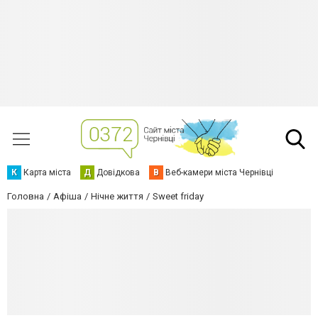
К
Карта міста
Д
Довідкова
В
Веб-камери міста Чернівці
Головна
Афіша
Нічне життя
Sweet friday