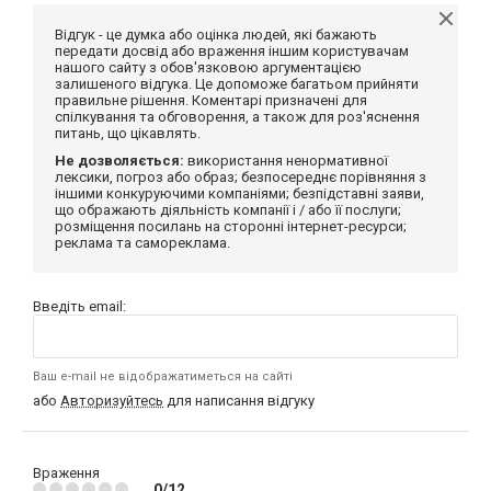
Відгук - це думка або оцінка людей, які бажають
передати досвід або враження іншим користувачам
нашого сайту з обов'язковою аргументацією
залишеного відгука. Це допоможе багатьом прийняти
правильне рішення. Коментарі призначені для
спілкування та обговорення, а також для роз'яснення
питань, що цікавлять.
Не дозволяється:
використання ненормативної
лексики, погроз або образ; безпосереднє порівняння з
іншими конкуруючими компаніями; безпідставні заяви,
що ображають діяльність компанії і / або її послуги;
розміщення посилань на сторонні інтернет-ресурси;
реклама та самореклама.
Введіть email:
Ваш e-mail не відображатиметься на сайті
або
Авторизуйтесь
для написання відгуку
Враження
0/12