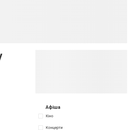
у
Афіша
Кіно
Концерти