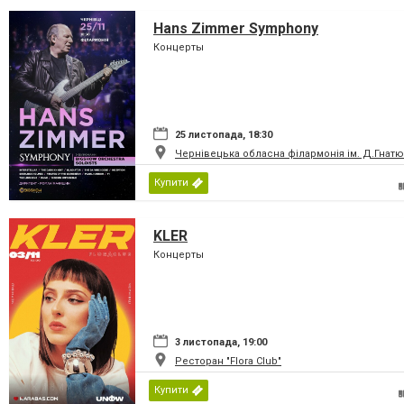
Hans Zimmer Symphony
Концерты
25 листопада, 18:30
Чернівецька обласна філармонія ім. Д.Гнатю
Купити
KLER
Концерты
3 листопада, 19:00
Ресторан "Flora Club"
Купити