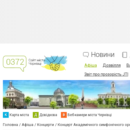
Новини
Афіша
Дозвілля
В
Звіт про прозорість JTI
К
Карта міста
Д
Довідкова
В
Веб-камери міста Чернівці
Головна
Афіша
Концерти
Концерт Академічного симфонічного ор