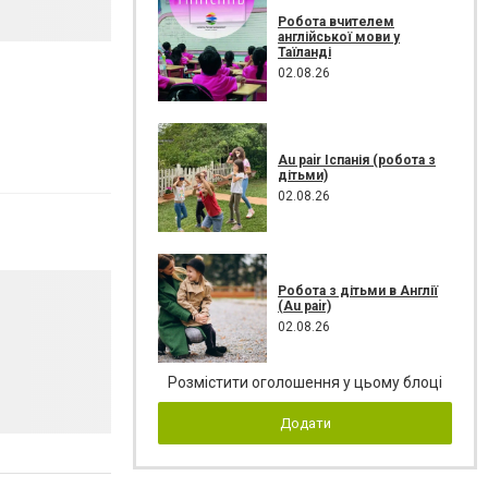
Робота вчителем
англійської мови у
Таїланді
02.08.26
Au pair Іспанія (робота з
дітьми)
02.08.26
Робота з дітьми в Англії
(Au pair)
02.08.26
Розмістити оголошення у цьому блоці
Додати