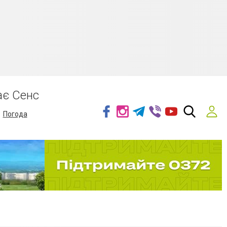
ає Сенс
Погода