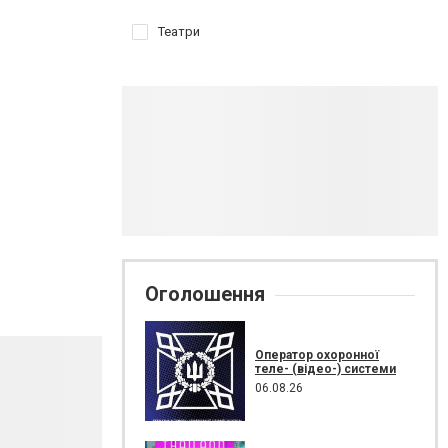
Театри
Оголошення
Оператор охоронної
теле- (відео-) системи
06.08.26