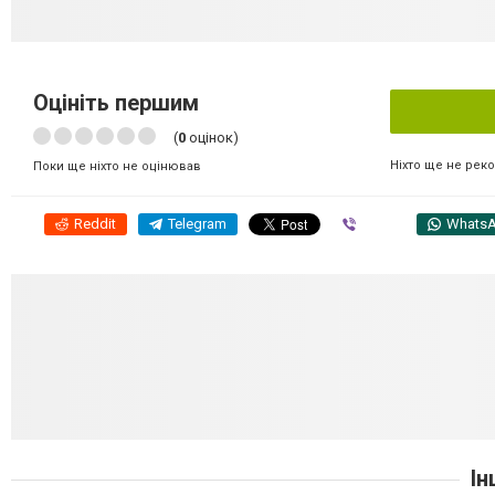
Оцініть першим
(
0
оцінок)
Ніхто ще не рек
Поки ще ніхто не оцінював
Reddit
Telegram
Viber
Whats
Ін