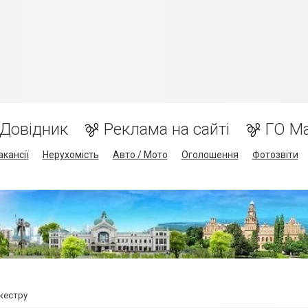
Довідник
Реклама на сайті
ГО М
акансії
Нерухомість
Авто / Мото
Оголошення
Фотозвіти
кестру