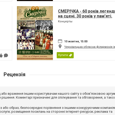
СМЕРІЧКА - 60 років легенди
на сцені. 30 років у пам’яті.
Концерты
10 жовтня, 15:00
Чернівецька обласна філармонія і
Купити
Рецензія
від або враження іншим користувачам нашого сайту з обов'язковою аргу
рішення. Коментарі призначені для спілкування та обговорення, а тако
з або образ; безпосереднє порівняння з іншими конкуруючими компанія
 послуги; розміщення посилань на сторонні інтернет-ресурси; реклама та