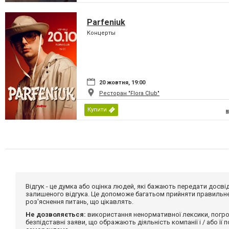
Parfeniuk
Концерты
20 жовтня, 19:00
Ресторан "Flora Club"
Купити
Відгук - це думка або оцінка людей, які бажають передати дос
залишеного відгука. Це допоможе багатьом прийняти правильне 
роз'яснення питань, що цікавлять.
Не дозволяється:
використання ненормативної лексики, погро
безпідставні заяви, що ображають діяльність компанії і / або її