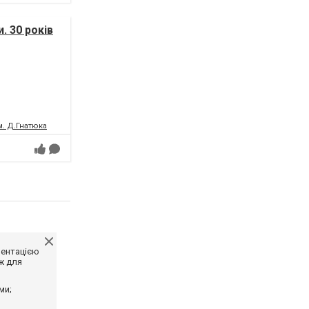
. 30 років
м. Д.Гнатюка
ментацією
ж для
ми;