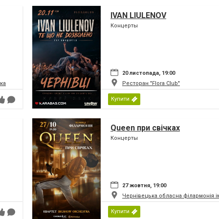
IVAN LIULENOV
Концерты
20 листопада, 19:00
ка
Ресторан "Flora Club"
Купити
Queen при свічках
Концерты
27 жовтня, 19:00
Чернівецька обласна філармонія і
Купити