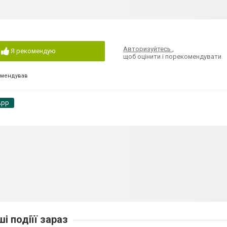
Авторизуйтесь
,
Я рекомендую
щоб оцінити і порекомендувати
омендував
App
ші подіїї зараз