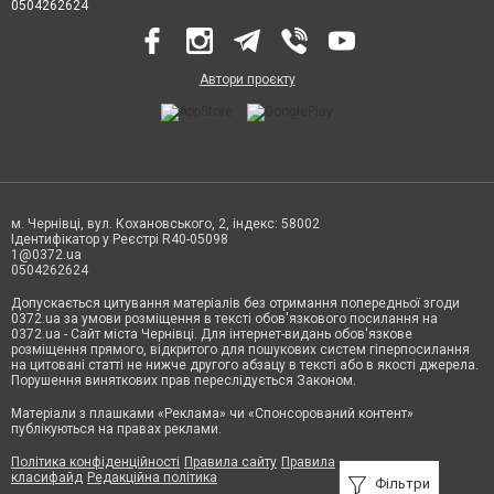
0504262624
Автори проєкту
м. Чернівці, вул. Кохановського, 2, індекс: 58002
Ідентифікатор у Реєстрі R40-05098
1@0372.ua
0504262624
Допускається цитування матеріалів без отримання попередньої згоди
0372.ua за умови розміщення в тексті обов'язкового посилання на
0372.ua - Сайт міста Чернівці. Для інтернет-видань обов'язкове
розміщення прямого, відкритого для пошукових систем гіперпосилання
на цитовані статті не нижче другого абзацу в тексті або в якості джерела.
Порушення виняткових прав переслідується Законом.
Матеріали з плашками «Реклама» чи «Спонсорований контент»
публікуються на правах реклами.
Політика конфіденційності
Правила сайту
Правила
класифайд
Редакційна політика
Фільтри