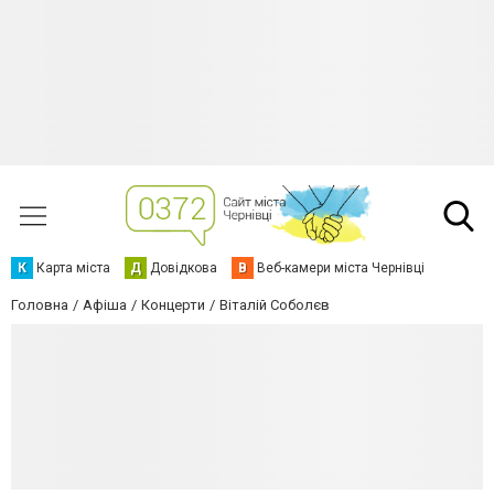
К
Карта міста
Д
Довідкова
В
Веб-камери міста Чернівці
Головна
Афіша
Концерти
Віталій Соболєв