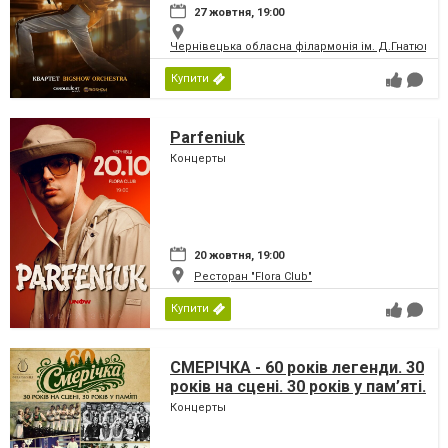
27 жовтня, 19:00
Чернівецька обласна філармонія ім. Д.Гнатюка
Купити
Parfeniuk
Концерты
20 жовтня, 19:00
Ресторан "Flora Club"
Купити
СМЕРІЧКА - 60 років легенди. 30
років на сцені. 30 років у пам’яті.
Концерты