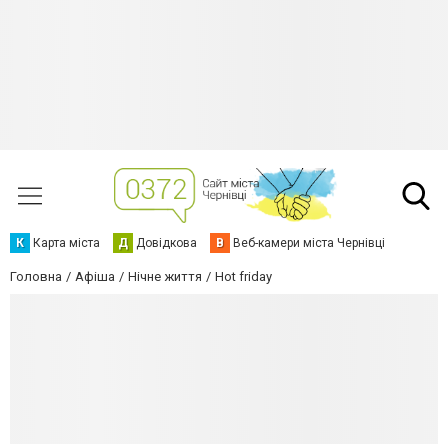
К
Карта міста
Д
Довідкова
В
Веб-камери міста Чернівці
Головна
Афіша
Нічне життя
Hot friday