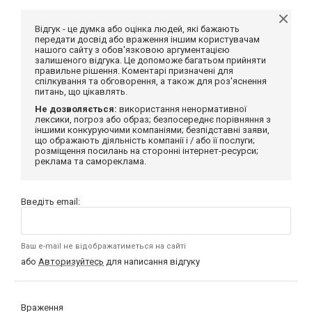
Відгук - це думка або оцінка людей, які бажають
передати досвід або враження іншим користувачам
нашого сайту з обов'язковою аргументацією
залишеного відгука. Це допоможе багатьом прийняти
правильне рішення. Коментарі призначені для
спілкування та обговорення, а також для роз'яснення
питань, що цікавлять.
Не дозволяється:
використання ненормативної
лексики, погроз або образ; безпосереднє порівняння з
іншими конкуруючими компаніями; безпідставні заяви,
що ображають діяльність компанії і / або її послуги;
розміщення посилань на сторонні інтернет-ресурси;
реклама та самореклама.
Введіть email:
Ваш e-mail не відображатиметься на сайті
або
Авторизуйтесь
для написання відгуку
Враження