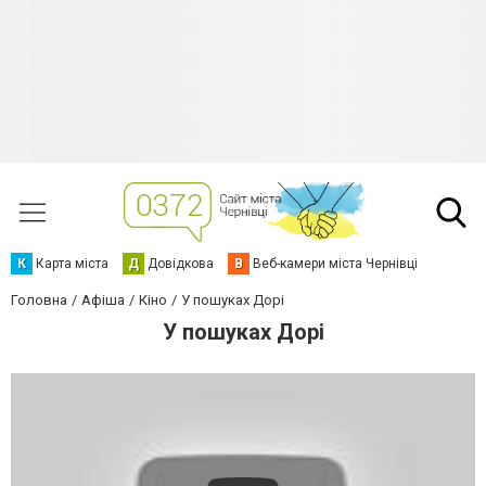
К
Карта міста
Д
Довідкова
В
Веб-камери міста Чернівці
Головна
Афіша
Кіно
У пошуках Дорі
У пошуках Дорі