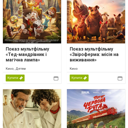
Показ мультфільму
Показ мультфільму
«Тед-мандрівник і
«Звіроферма: місія на
магічна лампа»
виживання»
Кино, Детям
Кино
Купити
Купити