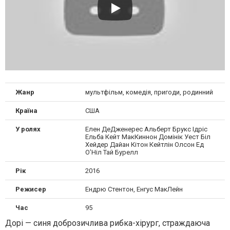
Жанр
мультфільм, комедія, пригоди, родинний
Країна
США
У ролях
Елен ДеДженерес Альберт Брукс Ідріс
Ельба Кейт МакКиннон Домінік Уест Біл
Хейдер Дайан Кітон Кейтлін Олсон Ед
О’Ніл Тай Бурелл
Рік
2016
Режисер
Ендрю Стентон, Енгус МакЛейн
Час
95
Дорі — синя доброзичлива рибка-хірург, страждаюча