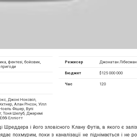
ка, фентезі, бойовик,
Режисер
Джонатан Лібесман
 пригоди
Бюджет
$125 000 000
Час
120
кс, Джоні Ноксвіл,
іхтнер, Алан Річсон, Уїлл
Ноель Фішер, Вупі
, Тоня Шелуб, Джеремі
Еббі Елліотт
і Шреддера і його зловісного Клану Футів, в якого є залі
лядає похмурим, поки з каналізації не піднімається і не р