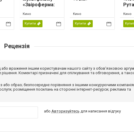
«Звіроферма:
Рута
і
місія на
Кино
Кино
Кино
мпа»
виживання»
Купити
Купити
Купи
Рецензія
від або враження іншим користувачам нашого сайту з обов'язковою аргу
рішення. Коментарі призначені для спілкування та обговорення, а тако
з або образ; безпосереднє порівняння з іншими конкуруючими компанія
 послуги; розміщення посилань на сторонні інтернет-ресурси; реклама та
або
Авторизуйтесь
для написання відгуку