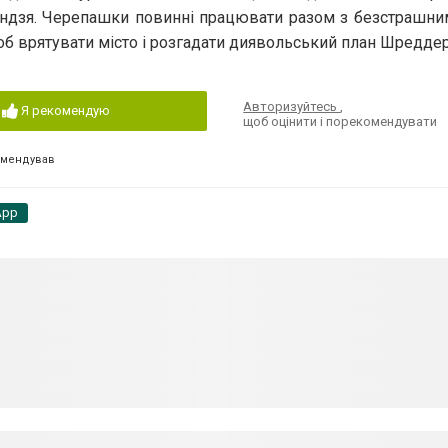
ніндзя. Черепашки повинні працювати разом з безстрашн
об врятувати місто і розгадати диявольський план Шреддер
Авторизуйтесь
,
Я рекомендую
щоб оцінити і порекомендувати
омендував
App