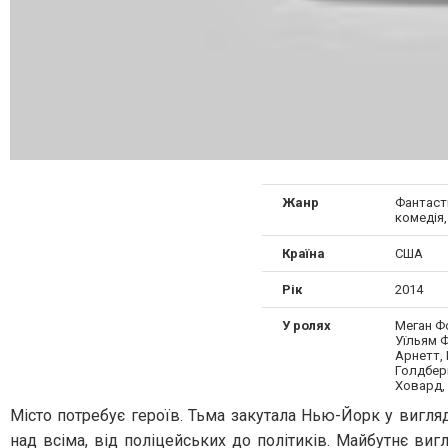
Жанр
Фантасти
комедія,
Країна
США
Рік
2014
У ролях
Меган Фо
Уїльям Ф
Арнетт, 
Голдберг
Ховард, 
Місто потребує героїв. Тьма закутала Нью-Йорк у вигляд
над всіма, від поліцейських до політиків. Майбутнє виг