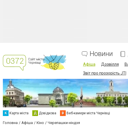
Новини
Афіша
Дозвілля
В
Звіт про прозорість JTI
К
Карта міста
Д
Довідкова
В
Веб-камери міста Чернівці
Головна
Афіша
Кіно
Черепашки-ніндзя