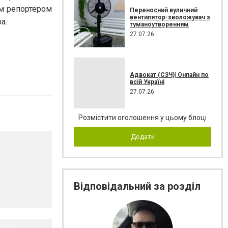
им репортером
Переносний вуличний
вентилятор-зволожувач з
а.
туманоутворенням
27.07.26
Адвокат (СЗЧ)| Онлайн по
всій Україні
27.07.26
Розмістити оголошення у цьому блоці
Додати
Відповідальний за розділ