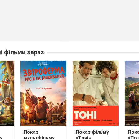
ші фільми зараз
Показ
Показ фільму
Пока
у
мультфільму
«Тоні»
«Пот