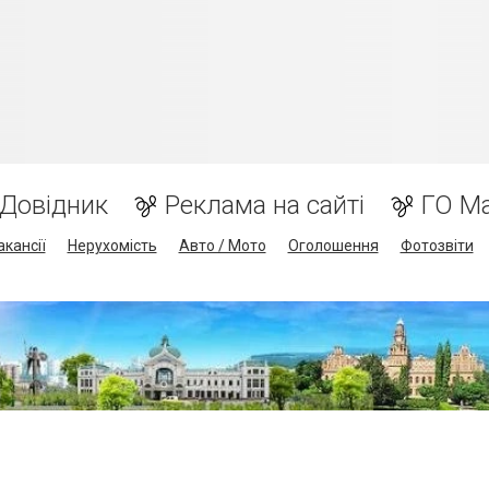
Довідник
Реклама на сайті
ГО М
акансії
Нерухомість
Авто / Мото
Оголошення
Фотозвіти