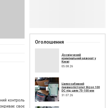
Оголошення
Досвідчений
кримінальний адвокат у
Києві
05.08.26
Цвяхозабивний
пневмопістолет Bizon 100
DC під цвях 75-100 мм
31.07.26
зний контроль
озкриває своє