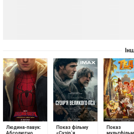
Ін
Людина-павук:
Показ фільму
Показ
Абсолютно
«Сузір`я
мультфільм