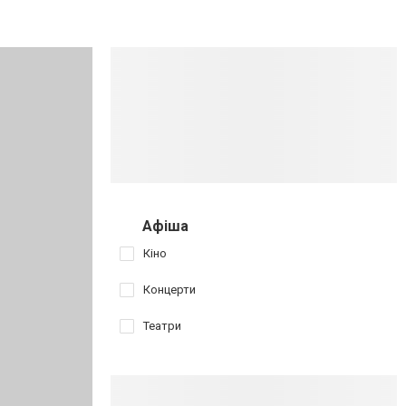
Афіша
Кіно
Концерти
Театри