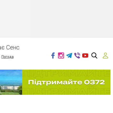
ає Сенс
Погода