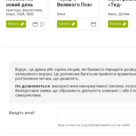
новий день
Великого Пса»
«Тед-
мандрівник 
пригоди, фантастика,
екшн, США, 2026
Кино
Кино, Детям
магічна ла
Купити
Купити
Купити
Відгук - це думка або оцінка людей, які бажають передати дос
залишеного відгука. Це допоможе багатьом прийняти правильне 
роз'яснення питань, що цікавлять.
Не дозволяється:
використання ненормативної лексики, погро
безпідставні заяви, що ображають діяльність компанії і / або її
самореклама.
Введіть email:
Ваш e-mail не відображатиметься на сайті