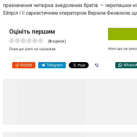
призначення четвірка знедолених братів — черепашки-
Ейпріл і її саркастичним оператором Верном Фенвіком, щ
Оцініть першим
(
0
оцінок)
Ніхто ще не рек
Поки ще ніхто не оцінював
Reddit
Telegram
Viber
Whats