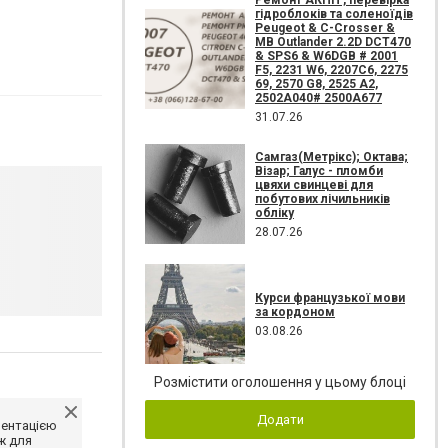
Ремонт АКПП , перевірка
гідроблоків та соленоїдів
Peugeot & C-Crosser &
MB Outlander 2.2D DCT470
& SPS6 & W6DGB # 2001
F5, 2231 W6, 2207C6, 2275
69, 2570 G8, 2525 A2,
2502A040# 2500A677
31.07.26
Самгаз(Метрікс); Октава;
Візар; Галус - пломби
цвяхи свинцеві для
побутових лічильників
обліку
28.07.26
Курси французької мови
за кордоном
03.08.26
Розмістити оголошення у цьому блоці
Додати
ментацією
ж для