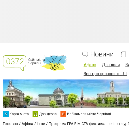
Новини
Афіша
Дозвілля
В
Звіт про прозорість JTI
К
Карта міста
Д
Довідкова
В
Веб-камери міста Чернівці
Головна
Афіша
Інше
Програма ГРА В МІСТА фестивалю кіно та урб