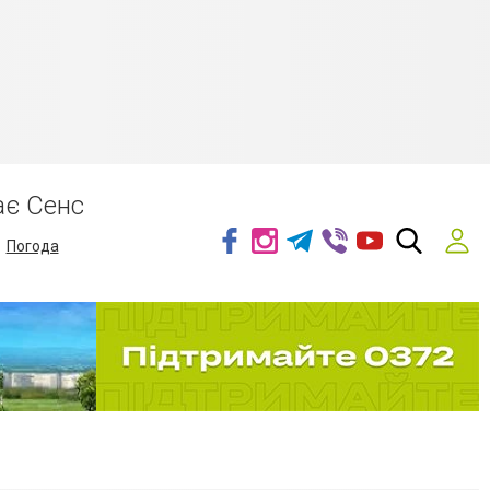
ає Сенс
Погода