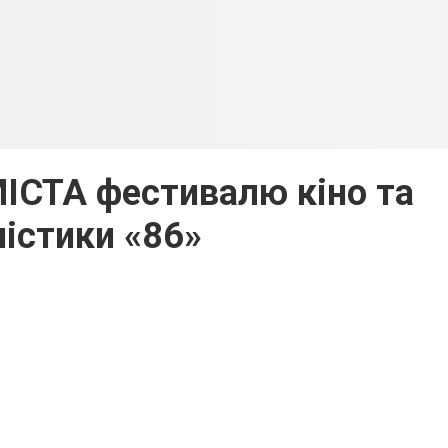
ІСТА фестивалю кіно та
ністики «86»