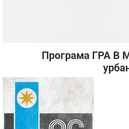
Програма ГРА В М
урба