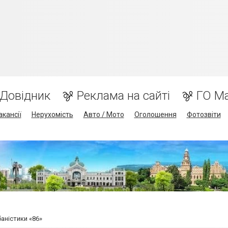
Довідник
Реклама на сайті
ГО М
акансії
Нерухомість
Авто / Мото
Оголошення
Фотозвіти
аністики «86»