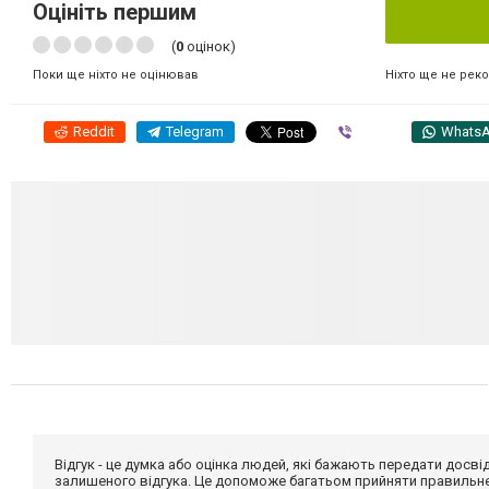
Оцініть першим
(
0
оцінок)
Ніхто ще не рек
Поки ще ніхто не оцінював
Reddit
Telegram
Viber
Whats
Відгук - це думка або оцінка людей, які бажають передати дос
залишеного відгука. Це допоможе багатьом прийняти правильне 