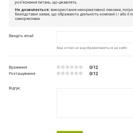
роз'яснення питань, що цікавлять.
Не дозволяється:
використання ненормативної лексики, погро
безпідставні заяви, що ображають діяльність компанії і / або її
самореклама.
Введіть email:
Ваш e-mail не відображатиметься на сайті
Враження
0/12
Розташування
0/12
Відгук: