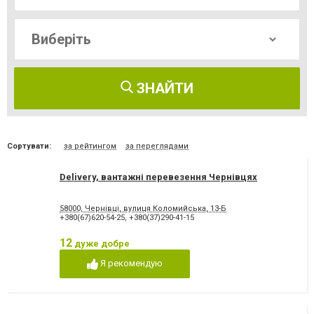
ЗНАЙТИ
Сортувати:
за рейтингом
за переглядами
Delivery, вантажні перевезення Чернівцях
58000, Чернівці, вулиця Коломийська, 13-Б
+380(67)620-54-25
,
+380(37)290-41-15
12
дуже добре
Я рекомендую