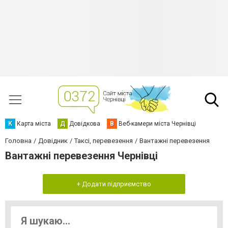
К
Карта міста
Д
Довідкова
В
Веб-камери міста Чернівці
Головна
Довідник
Таксі, перевезення
Вантажні перевезення
Вантажні перевезення Чернівці
+ Додати підприємство