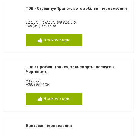
ТОВ «Стрільчук Транс», автомобільні перевезення
Чернівці, вулиця Герцена, 1-А
+38 (050) 374-66-88
Я рекомендую
ТОВ «Профіль Транс», транспортні послуги в
Чернівцях
Чернівці
+380986444424
Я рекомендую
Вантажні перевезення