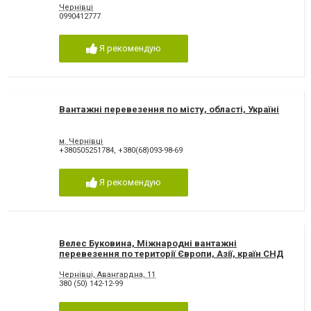
Чернівці
0990412777
Я рекомендую
Вантажні перевезення по місту, області, Україні
м. Чернівці
+380505251784
,
+380(68)093-98-69
Я рекомендую
Велес Буковина, Міжнародні вантажні
перевезення по території Європи, Азії, країн СНД
Чернівці, Авангардна, 11
380 (50) 142-12-99