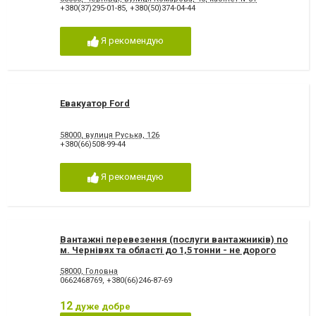
+380(37)295-01-85
,
+380(50)374-04-44
Я рекомендую
Евакуатор Ford
58000, вулиця Руська, 126
+380(66)508-99-44
Я рекомендую
Вантажні перевезення (послуги вантажників) по
м. Чернівях та області до 1,5 тонни - не дорого
58000, Головна
0662468769
,
+380(66)246-87-69
12
дуже добре