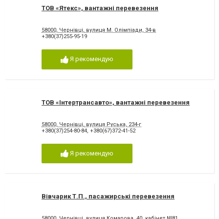
ТОВ «Ятекс», вантажні перевезення
58000, Чернівці, вулиця М. Олімпіади, 34-в
+380(37)255-95-19
Я рекомендую
ТОВ «Інтертрансавто», вантажні перевезення
58000, Чернівці, вулиця Руська, 234-г
+380(37)254-80-84
,
+380(67)372-41-52
Я рекомендую
Вівчарик Т.П., пасажирські перевезення
58000, Чернівці, вулиця Комарова, 40, кабінет №81