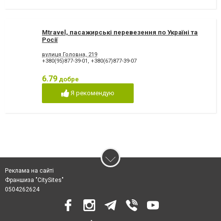
Mtravel, пасажирські перевезення по Україні та
Росії
вулиця Головна, 219
+380(95)877-39-01
,
+380(67)877-39-07
6.79
добре
Я рекомендую
Реклама на сайті
Франшиза "CitySites"
0504262624