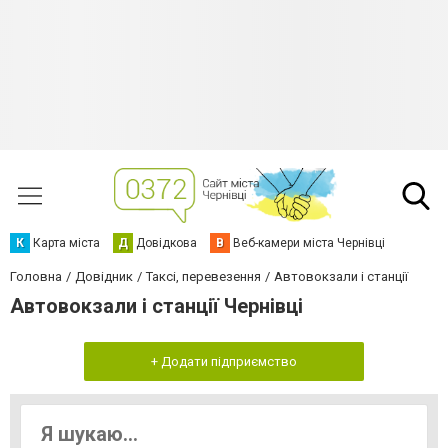
К
Карта міста
Д
Довідкова
В
Веб-камери міста Чернівці
Головна
Довідник
Таксі, перевезення
Автовокзали і станції
Автовокзали і станції Чернівці
+ Додати підприємство