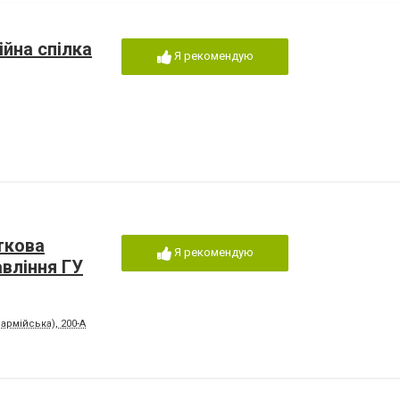
ійна спілка
Я рекомендую
ткова
Я рекомендую
авління ГУ
армійська), 200-А