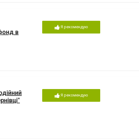
Я рекомендую
фонд в
одійний
Я рекомендую
рнівці"