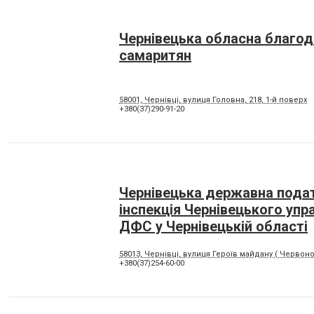
Чернівецька обласна благод
самаритян
58001, Чернівці, вулиця Головна, 218, 1-й поверх
+380(37)290-91-20
Чернівецька державна пода
інспекція Чернівецького упр
ДФС у Чернівецькій області
58013, Чернівці, вулиця Героїв майдану ( Червоно
+380(37)254-60-00