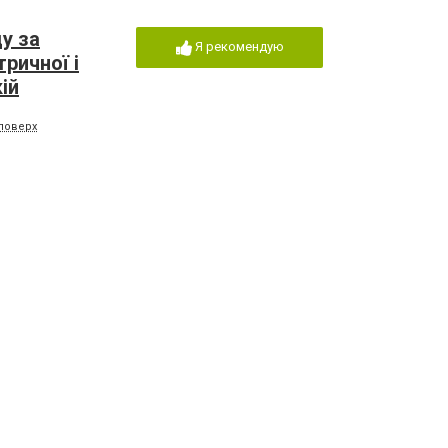
у за
Я рекомендую
ричної і
ій
 поверх
тину рослин
Я рекомендую
-72