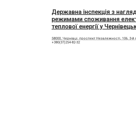
Державна інспекція з нагляд
режимами споживання елект
теплової енергії у Чернівецьк
58000, Чернівці, проспект Незалежності, 106, 3-й
+380(37)254-82-32
Державна інспекція з каран
по Чернівецькій області
58029, Чернівці, вулиця Алма-Атинська, 7
+380(37)251-61-60
,
+380(37)251-80-73
,
+380(57)251-80