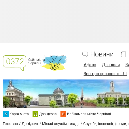
Новини
Афіша
Дозвілля
В
Звіт про прозорість JTI
К
Карта міста
Д
Довідкова
В
Веб-камери міста Чернівці
Головна
Довідник
Міські служби, влада
Служби, інспекції, фонди, 