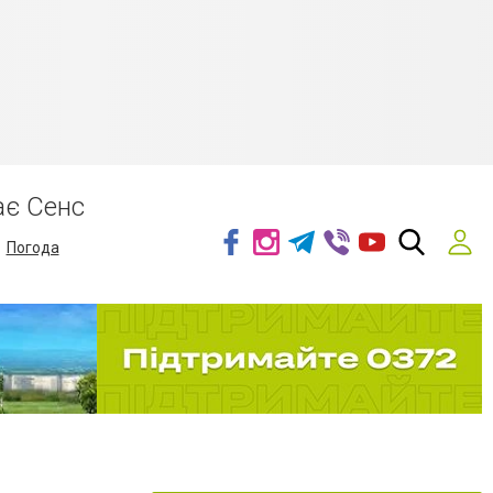
ає Сенс
Погода