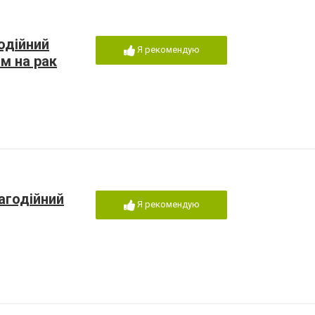
одійний
Я рекомендую
м на рак
агодійний
Я рекомендую