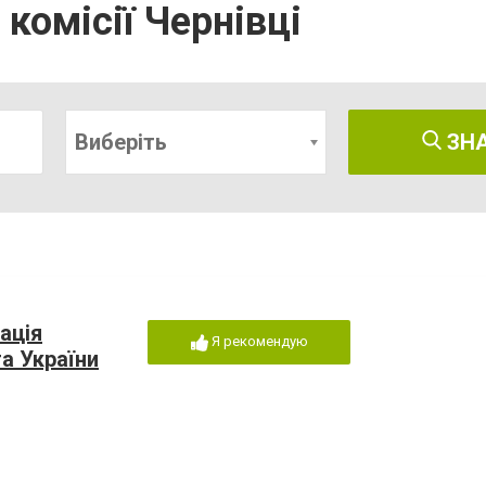
 комісії Чернівці
Виберіть
ЗН
ація
Я рекомендую
а України