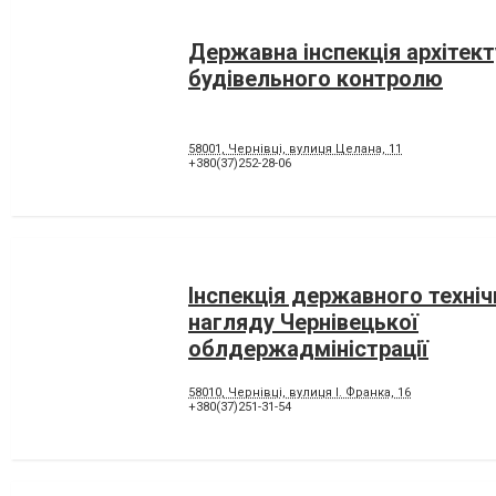
Державна інспекція архітект
будівельного контролю
58001, Чернівці, вулиця Целана, 11
+380(37)252-28-06
Інспекція державного техніч
нагляду Чернівецької
облдержадміністрації
58010, Чернівці, вулиця І. Франка, 16
+380(37)251-31-54