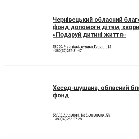
Чернівецький обласний благ
фонд допомоги дітям, хвори
«Подаруй дитині життя»
58000, Чернівці, вулиця Гоголя, 12
+380(37)257-31-47
Хесед-шушана, обласний бл
фонд
58002, Чернівці, Кобилянська, 53
+380(37)255-27-28