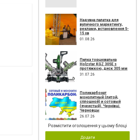
Надувна палатка для
вуличного маркетингу,
реклами, встановлення 5-
15 хв
01.08.26
Пилка торцювальна
Holzstar KGZ 305E з
протяжкою, диск 305 мм
31.07.26
Поликарбонат
монолитный (литой,
сплошной) и сотовый
(ячеистый). Чернівці.
Черновцы
26.07.26
Розмістити оголошення у цьому блоці
Додати