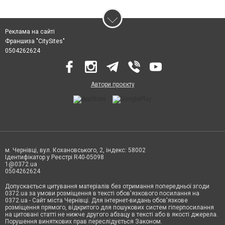
Реклама на сайті
Франшиза "CitySites"
0504262624
Автори проєкту
м. Чернівці, вул. Кохановського, 2, індекс: 58002
Ідентифікатор у Реєстрі R40-05098
1@0372.ua
0504262624
Допускається цитування матеріалів без отримання попередньої згоди
0372.ua за умови розміщення в тексті обов'язкового посилання на
0372.ua - Сайт міста Чернівці. Для інтернет-видань обов'язкове
розміщення прямого, відкритого для пошукових систем гіперпосилання
на цитовані статті не нижче другого абзацу в тексті або в якості джерела.
Порушення виняткових прав переслідується Законом.