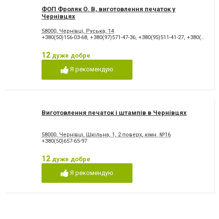
ФОП Фроляк О. В, виготовлення печаток у
Чернівцях
58000, Чернівці, Руська, 14
+380(50)156-03-68
,
+380(97)571-47-36
,
+380(95)511-41-27
,
+380(68)454-68-14
12
дуже добре
Я рекомендую
Виготовлення печаток і штампів в Чернівцях
58000, Чернівці, Шкільна, 1, 2 поверх, кімн. №16
+380(50)657-65-97
12
дуже добре
Я рекомендую