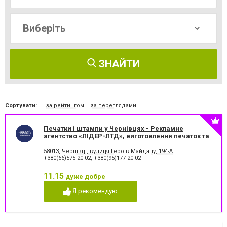
ЗНАЙТИ
Сортувати:
за рейтингом
за переглядами
Печатки і штампи у Чернівцях - Рекламне
агентство «ЛІДЕР-ЛТД», виготовлення печаток та
штампів
58013, Чернівці, вулиця Героїв Майдану, 194-А
+380(66)575-20-02
,
+380(95)177-20-02
11.15
дуже добре
Я рекомендую