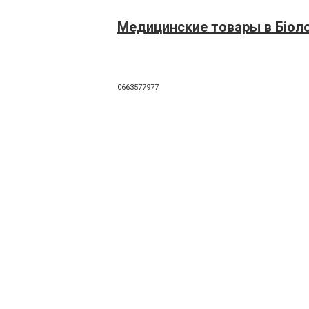
Медицинские товары в Біол
0663577977
Медтехніка ортосалон ORT
Магазин медичного обладн
0800308390