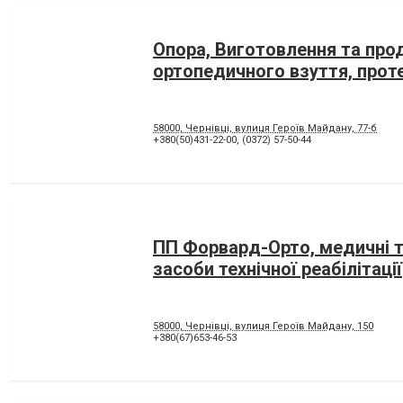
Опора, Виготовлення та пр
ортопедичного взуття, прот
58000, Чернівці, вулиця Героїв Майдану, 77-б
+380(50)431-22-00
,
(0372) 57-50-44
ПП Форвард-Орто, медичні т
засоби технічної реабілітації
58000, Чернівці, вулиця Героїв Майдану, 150
+380(67)653-46-53