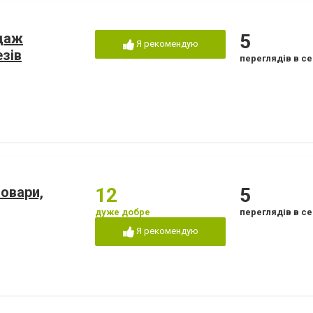
одаж
5
Я рекомендую
езів
переглядів в се
овари,
12
5
дуже добре
переглядів в се
Я рекомендую