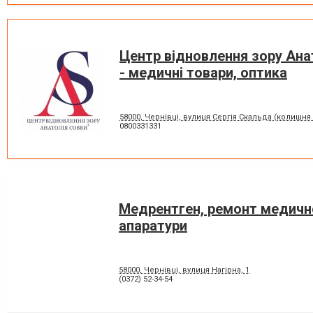
Центр відновлення зору Ана
- медичні товари, оптика
58000, Чернівці, вулиця Сергія Скальда (колишня
0800331331
Медрентген, ремонт медичн
апаратури
58000, Чернівці, вулиця Нагірна, 1
(0372) 52-34-54