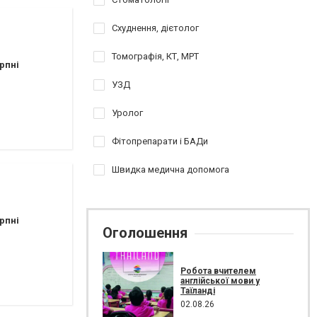
Схуднення, дієтолог
Томографія, КТ, МРТ
рпні
УЗД
Уролог
Фітопрепарати і БАДи
Швидка медична допомога
рпні
Оголошення
Робота вчителем
англійської мови у
Таїланді
02.08.26