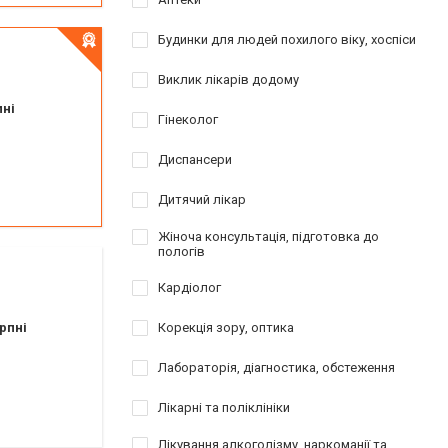
Будинки для людей похилого віку, хоспіси
Виклик лікарів додому
пні
Гінеколог
Диспансери
Дитячий лікар
Жіноча консультація, підготовка до
пологів
Кардіолог
рпні
Корекція зору, оптика
Лабораторія, діагностика, обстеження
Лікарні та поліклініки
Лікування алкоголізму, наркоманії та