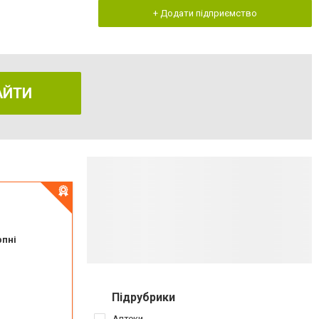
+ Додати підприємство
АЙТИ
рпні
,
(050) 399 21 11 торговий зал по вул.Героїв Майдану
,
(0372) 55-56-16
Підрубрики
Аптеки