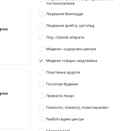
тютюнопаління
Лікування безпліддя
Лікування хребта, ортопед
рпні
Лор, слухові апарати
Медичні і оздоровчі центри
Медичні товари і медтехніка
Пластична хірургія
Пологові будинки
рпні
Приватні лікарі
Психолог, психіатр, психотерапевт
Реабілітаційні центри
Стоматології