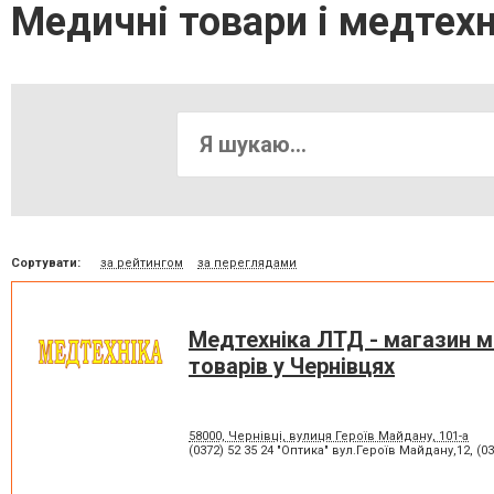
Медичні товари і медтехн
Сортувати:
за рейтингом
за переглядами
Медтехніка ЛТД - магазин 
товарів у Чернівцях
58000, Чернівці, вулиця Героїв Майдану, 101-а
(0372) 52 35 24 "Оптика" вул.Героїв Майдану,12
,
(0372