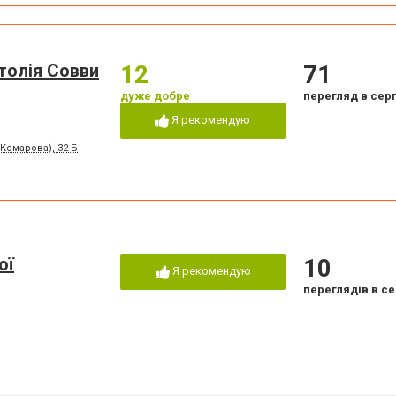
толія Совви
12
71
дуже добре
перегляд в сер
Я рекомендую
 Комарова), 32-Б
ої
10
Я рекомендую
переглядів в се