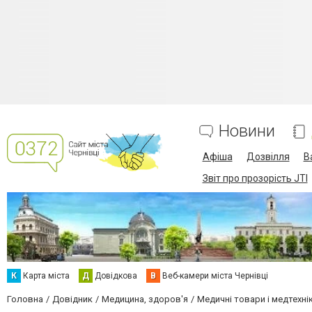
Новини
Афіша
Дозвілля
В
Звіт про прозорість JTI
К
Карта міста
Д
Довідкова
В
Веб-камери міста Чернівці
Головна
Довідник
Медицина, здоров'я
Медичні товари і медтехні