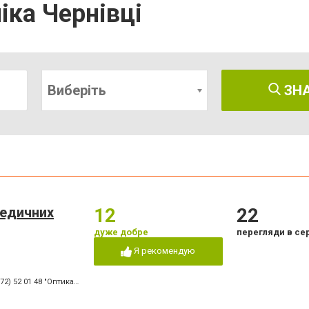
іка Чернівці
Виберіть
ЗН
медичних
12
22
дуже добре
перегляди в се
Я рекомендую
) 52 01 48 "Оптика" вул. Головна,29
,
(0372) 52 54 50 "Медтехніка" вул.Головна,16