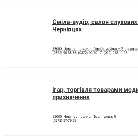
Сміла-аудіо, салон слухових
Чернівцях
58000, Чернівці, вулиця Героїв майдану (Червоноа
(0372) 95-38-35
,
(0372) 90-70-17
,
(099) 045-11-95
Ігар, торгівля товарами мед
призначення
58000, Чернівці, вулиця Трояндова, 8
(0372) 57-78-08