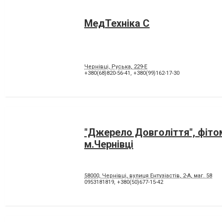
МедТехніка С
Чернівці, Руська, 229-Е
+380(68)820-56-41
,
+380(99)162-17-30
"Джерело Довголіття", фіто
м.Чернівці
58000, Чернівці, вулиця Ентузіастів, 2-А, маг. 58
0953181819
,
+380(50)677-15-42