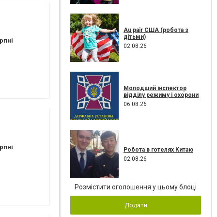
Au pair США (робота з
дітьми)
рпні
02.08.26
Молодший інспектор
відділу режиму і охорони
06.08.26
рпні
Робота в готелях Китаю
02.08.26
Розмістити оголошення у цьому блоці
Додати