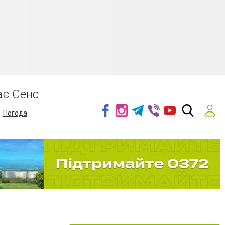
ає Сенс
Погода