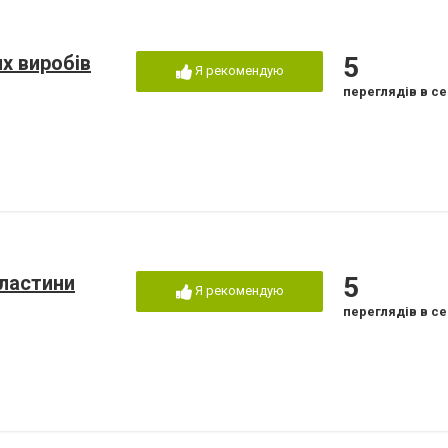
х виробів
5
Я рекомендую
переглядів в се
пластини
5
Я рекомендую
переглядів в се