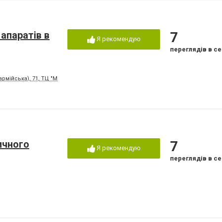
 апаратів в
7
Я рекомендую
переглядів в се
рмійська), 71, ТЦ "Майдан", 4-й поверх, кабінет №412
ичного
7
Я рекомендую
переглядів в се