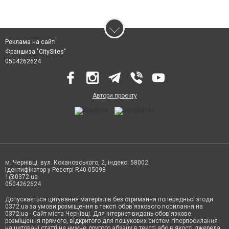
Реклама на сайті
Франшиза "CitySites"
0504262624
Автори проєкту
м. Чернівці, вул. Кохановського, 2, індекс: 58002
Ідентифікатор у Реєстрі R40-05098
1@0372.ua
0504262624
Допускається цитування матеріалів без отримання попередньої згоди
0372.ua за умови розміщення в тексті обов'язкового посилання на
0372.ua - Сайт міста Чернівці. Для інтернет-видань обов'язкове
розміщення прямого, відкритого для пошукових систем гіперпосилання
на цитовані статті не нижче другого абзацу в тексті або в якості джерела.