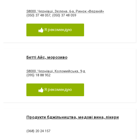
58000, Чернівці, Зелена, 6-а, Ринок «Верхній»
(050) 37 48 057
,
(050) 37 48 059
Я рекомендую
Бетті Айс, морозиво
58000, Чернівці, Коломийська, 9-д
(095) 18 88 952
Я рекомендую
Продукти бджільництва, медові вина, лікери
(068) 20 24 157