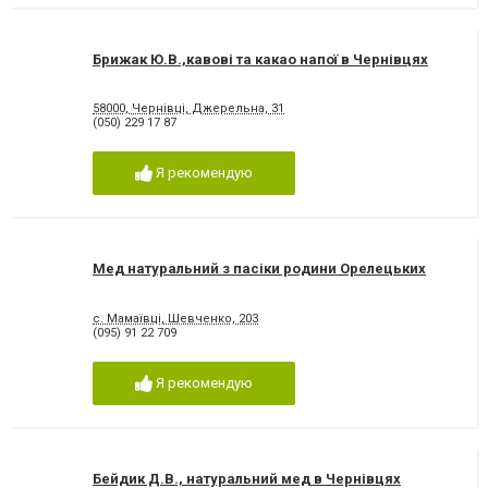
Брижак Ю.В.,кавові та какао напої в Чернівцях
58000, Чернівці, Джерельна, 31
(050) 229 17 87
Я рекомендую
Мед натуральний з пасіки родини Орелецьких
с. Мамаївці, Шевченко, 203
(095) 91 22 709
Я рекомендую
Бейдик Д.В., натуральний мед в Чернівцях