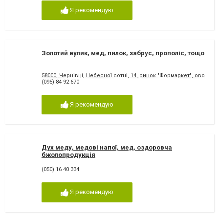
Я рекомендую
Золотий вулик, мед, пилок, забрус, прополіс, тощо
58000, Чернівці, Небесної сотні, 14, ринок "Формаркет", овочев
(095) 84 92 670
Я рекомендую
Дух меду, медові напої, мед, оздоровча
бжолопродукція
(050) 16 40 334
Я рекомендую