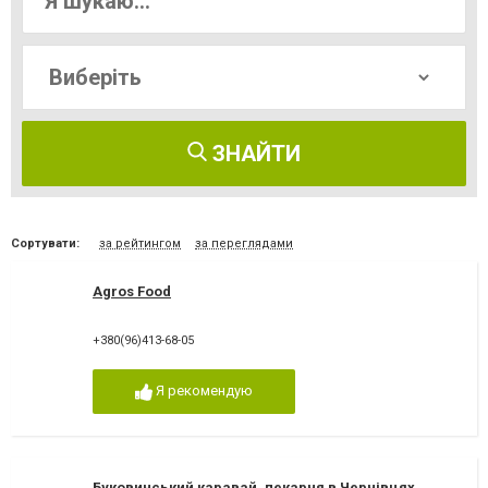
ЗНАЙТИ
Сортувати:
за рейтингом
за переглядами
Agros Food
+380(96)413-68-05
Я рекомендую
Буковинський каравай, пекарня в Чернівцях