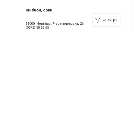
Глибкон, соки
Фільтри
58000, Чернівці, Череповецька, 26
(0372) 58 53 65
Я рекомендую
Мед і бджолопродукти в Чернівцях
58000, Чернівці, вулиця Александрі, 129-а
(050) 93 66 466
Я рекомендую
Citex, доставка продуктів в Чернівцях