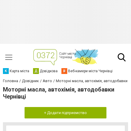
К
Карта міста
Д
Довідкова
В
Веб-камери міста Чернівці
Головна
Довідник
Авто
Моторні масла, автохімія, автодобавки
Моторні масла, автохімія, автодобавки
Чернівці
+ Додати підприємство