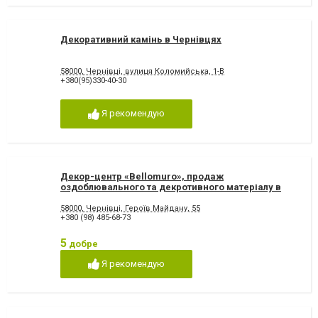
Декоративний камінь в Чернівцях
58000, Чернівці, вулиця Коломийська, 1-В
+380(95)330-40-30
Я рекомендую
Декор-центр «Bellomuro», продаж
оздоблювального та декротивного матеріалу в
Чернівцях
58000, Чернівці, Героїв Майдану, 55
+380 (98) 485-68-73
5
добре
Я рекомендую