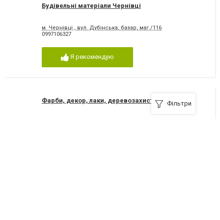
Будівельні матеріали Чернівці
м. Чернівці , вул. Дубінська, базар, маг./116
0997106327
Я рекомендую
Фарби, декор, лаки, деревозахист в Чернівцях
Фільтри
м. Чернівці , вул. Головна , 223-Ф
050 444 24 34
Я рекомендую
ТопДах,продаж комплектуючих для покрівлі та
покрівельних матеріалів
58000, Чернівці, вулиця Головна, 173