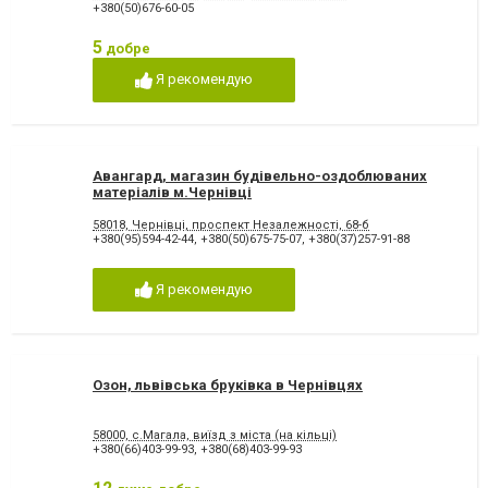
+380(50)676-60-05
5
добре
Я рекомендую
Авангард, магазин будівельно-оздоблюваних
матеріалів м.Чернівці
58018, Чернівці, проспект Незалежності, 68-б
+380(95)594-42-44
,
+380(50)675-75-07
,
+380(37)257-91-88
Я рекомендую
Озон, львівська бруківка в Чернівцях
58000, c.Магала, виїзд з міста (на кільці)
+380(66)403-99-93
,
+380(68)403-99-93