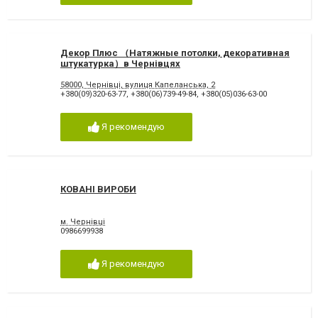
Декор Плюс （Натяжные потолки, декоративная
штукатурка）в Чернівцях
58000, Чернівці, вулиця Капеланська, 2
+380(09)320-63-77
,
+380(06)739-49-84
,
+380(05)036-63-00
Я рекомендую
КОВАНІ ВИРОБИ
м. Чернівці
0986699938
Я рекомендую