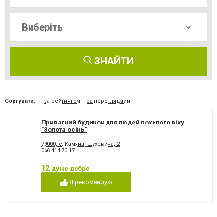
ЗНАЙТИ
Сортувати:
за рейтингом
за переглядами
Приватний будинок для людей похилого віку
"Золота осінь"
79000, с. Камяна, Шухевича, 2
066 414 70 17
12
дуже добре
Я рекомендую