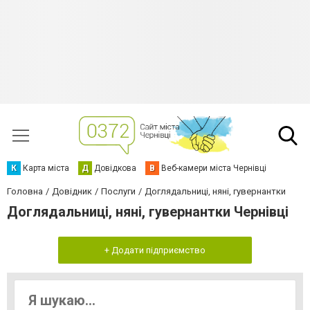
К
Карта міста
Д
Довідкова
В
Веб-камери міста Чернівці
Головна
Довідник
Послуги
Доглядальниці, няні, гувернантки
Доглядальниці, няні, гувернантки Чернівці
+ Додати підприємство