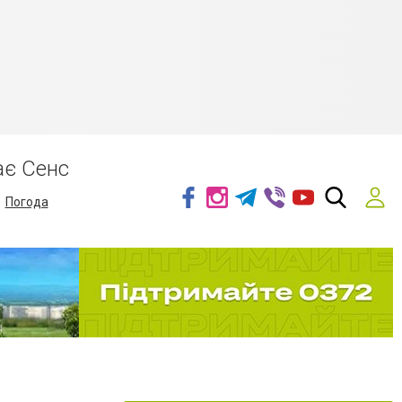
ає Сенс
Погода