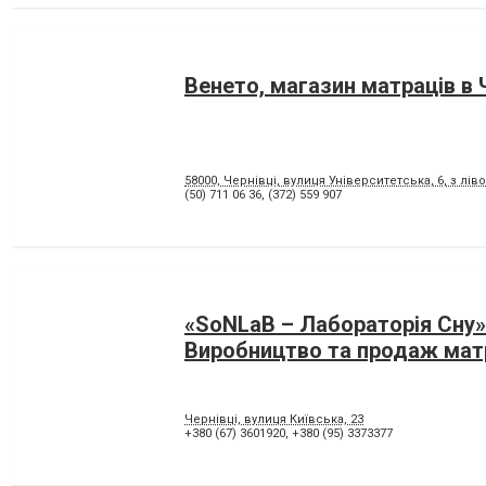
Венето, магазин матраців в 
58000, Чернівці, вулиця Університетська, 6, з лів
(50) 711 06 36
,
(372) 559 907
«SoNLaB – Лабораторія Сну»
Виробництво та продаж мат
Чернівці, вулиця Київська, 23
+380 (67) 3601920
,
+380 (95) 3373377