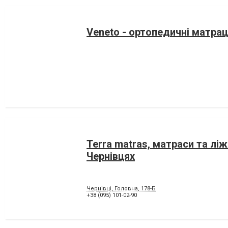
Veneto - ортопедичні матра
Terra matras, матраси та ліж
Чернівцях
Чернівці, Головна, 178-Б
+38 (095) 101-02-90