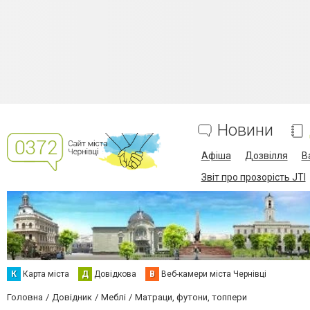
Новини
Афіша
Дозвілля
В
Звіт про прозорість JTI
К
Карта міста
Д
Довідкова
В
Веб-камери міста Чернівці
Головна
Довідник
Меблі
Матраци, футони, топпери