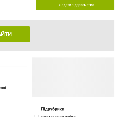
+ Додати підприємство
АЙТИ
рпні
Підрубрики
Виготовлення меблів