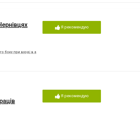
Чернівцях
Я рекомендую
ого боку при вході в арку
Я рекомендую
раців