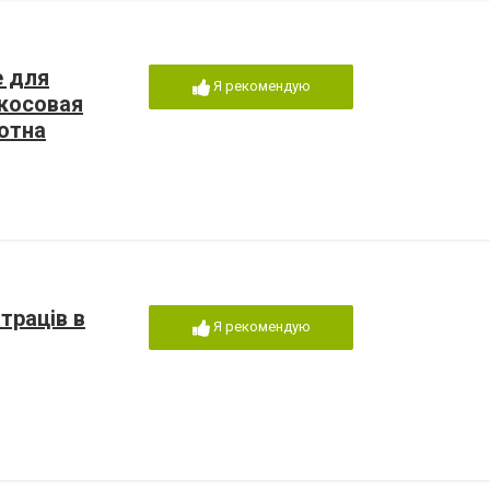
 для
Я рекомендую
окосовая
лотна
траців в
Я рекомендую