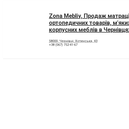
Zona Mebliv, Продаж матраці
ортопедичних товарів, м'яки
корпусних меблів в Чернівця
58000, Чернівці, Хотинська, 43
+38 (067) 752-41-67