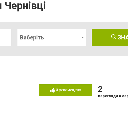
 Чернівці
Виберіть
ЗН
2
Я рекомендую
перегляди в се