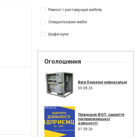
Ремонт і реставрація меблів
Спеціалізовані меблі
Шафи-купе
Оголошення
Ваги бункерні універсальні
05.08.26
Ліквідація ФОП, закриття
підприємницької
діяльності
01.08.26