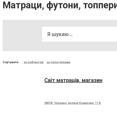
Матраци, футони, топпери
Сортувати:
за рейтингом
за переглядами
Світ матраців, магазин
58018, Чернівці, вулиця Комарова, 11-Б