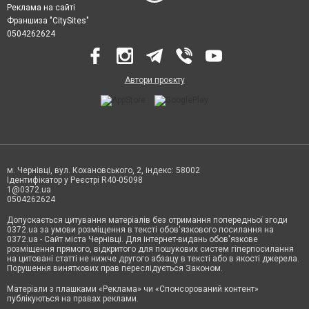
відпочити душею. Часто у скверах вигулюють собак. Скверики зазвичай
Реклама на сайті
менші за розміром, але бувають цікавішими, тут можна детально
Франшиза "CitySites"
розгледіти рослин та тварин, помилуватися природою. Завдяки
відсутності тут великого скупчення людей, сквери часто спокійніші.
0504262624
Заповідники у Чернівцях та області
У нашому місті та на території області багата природа, флора та фауна, яка
часто потребує оберігання від браконьєрів, саме тому в нас створюють
Автори проєкту
заповідні території.
Природно-заповідний фонд Чернівецької області ділиться на:
національні природні парки
регіональні ландшафтні парки
заповідні урочища
заказники
пам'ятки природи
дендрологічні парки
ботанічні сади
м. Чернівці, вул. Кохановського, 2, індекс: 58002
Ідентифікатор у Реєстрі R40-05098
Здебільшого такі зони можна відвідувати, але проводити час тут треба
1@0372.ua
обережно щоб не нашкодити природі. Також потрібно навчати дітей
0504262624
оберігати природу та дбати про тварин і рослин, тому брати їх з собою в
такі місця потрібно.
Допускається цитування матеріалів без отримання попередньої згоди
Обрати місця варто на сайті 0372.ua у рубриці Парки відпочинку, сквери,
0372.ua за умови розміщення в тексті обов'язкового посилання на
заповідники в Чернівцях - Дозвілля в місті Чернівці.
0372.ua - Сайт міста Чернівці. Для інтернет-видань обов'язкове
розміщення прямого, відкритого для пошукових систем гіперпосилання
на цитовані статті не нижче другого абзацу в тексті або в якості джерела.
Порушення виняткових прав переслідується Законом.
Матеріали з плашками «Реклама» чи «Спонсорований контент»
публікуються на правах реклами.