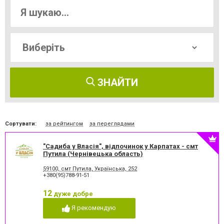
ЗНАЙТИ
Сортувати:
за рейтингом
за переглядами
"Садиба у Власія", відпочинок у Карпатах - смт
Путила (Чернівецька область)
59100, смт Путила, Українська, 252
+380(95)788-91-51
12
дуже добре
Я рекомендую