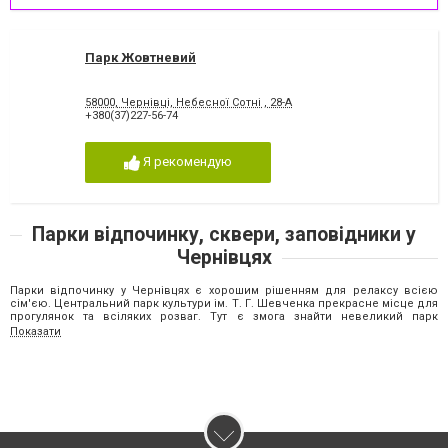
Парк Жовтневий
58000, Чернівці, Небесної Сотні , 28-А
+380(37)227-56-74
Я рекомендую
Парки відпочинку, сквери, заповідники у
Чернівцях
Парки відпочинку у Чернівцях є хорошим рішенням для релаксу всією
сім'єю. Центральний парк культури ім. Т. Г. Шевченка прекрасне місце для
прогулянок та всіляких розваг. Тут є змога знайти невеликий парк
атракціонів та відпочити із дітьми в кафе.
Показати
Парк Жовтневий унікальний об'єкт, що функціонує у природному
середовищі. Його багатство становить лісовий масив з дерев та рослин,
що виконують оздоровчу функцію, є постачальниками чистого повітря. Тут
багато природних ресурсів, озеро та різні заклади дозвілля,також
орендувати альтанку для посиденьок з друзями чи організувати пікнік.
Сквери у Чернівцях поширений центр серед молоді та людей старшого
покоління: тут просто погуляти та подихати повітрям, почитати книгу, газету,