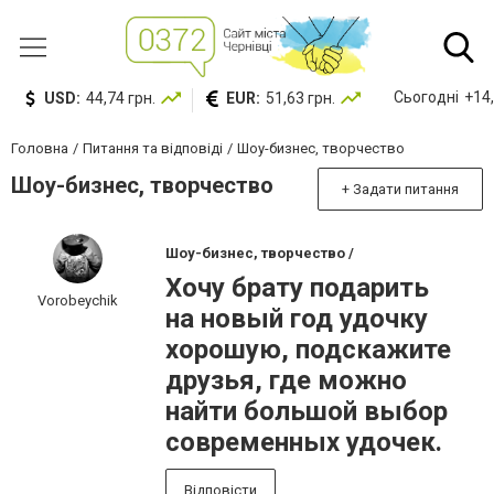
Сьогодні
+14,
USD:
44,74 грн.
EUR:
51,63 грн.
Головна
Питання та відповіді
Шоу-бизнес, творчество
Шоу-бизнес, творчество
+ Задати питання
Шоу-бизнес, творчество /
Хочу брату подарить
Vorobeychik
на новый год удочку
хорошую, подскажите
друзья, где можно
найти большой выбор
современных удочек.
Відповісти