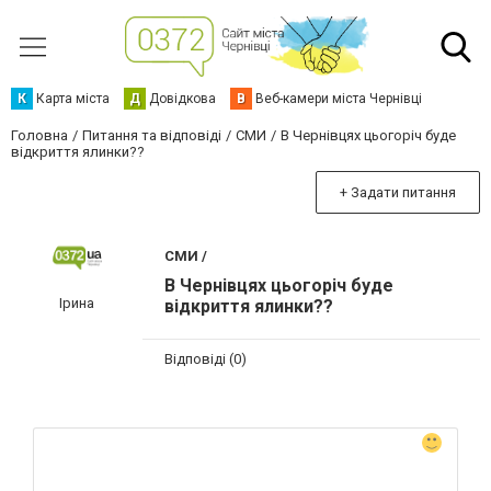
К
Карта міста
Д
Довідкова
В
Веб-камери міста Чернівці
Головна
Питання та відповіді
СМИ
В Чернівцях цьогоріч буде
відкриття ялинки??
+ Задати питання
СМИ /
В Чернівцях цьогоріч буде
Ірина
відкриття ялинки??
Відповіді (0)