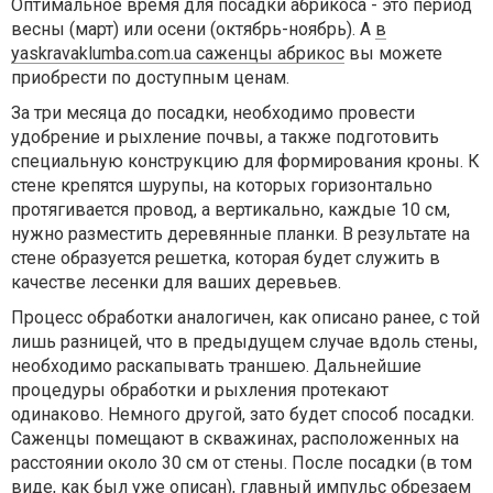
Оптимальное время для посадки абрикоса - это период
весны (март) или осени (октябрь-ноябрь). А
в
yaskravaklumba.com.ua саженцы абрикос
вы можете
приобрести по доступным ценам.
За три месяца до посадки, необходимо провести
удобрение и рыхление почвы, а также подготовить
специальную конструкцию для формирования кроны. К
стене крепятся шурупы, на которых горизонтально
протягивается провод, а вертикально, каждые 10 см,
нужно разместить деревянные планки. В результате на
стене образуется решетка, которая будет служить в
качестве лесенки для ваших деревьев.
Процесс обработки аналогичен, как описано ранее, с той
лишь разницей, что в предыдущем случае вдоль стены,
необходимо раскапывать траншею. Дальнейшие
процедуры обработки и рыхления протекают
одинаково. Немного другой, зато будет способ посадки.
Саженцы помещают в скважинах, расположенных на
расстоянии около 30 см от стены. После посадки (в том
виде, как был уже описан), главный импульс обрезаем