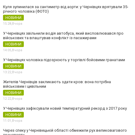
Куля зупинилася за сантиметр від аорти: у Чернівцях врятували 35-
річного чоловіка (ФОТО)
НОВИНИ
15:28,
Вчора
У Чернівцях звільнили водія автобуса, який висловлювався про
військових та влаштував конфлікт із пасажирами
НОВИНИ
14:05,
Вчора
У Чернівцях чоловіка підозрюють у торгівлі бойовими гранатами
НОВИНИ
13:22,
Вчора
Жителів Чернівців закликають здати кров: вона потрібна
військовим і цивільним
НОВИНИ
12:22,
Вчора
У Чернівцях зафіксували новий температурний рекорд з 2017 року
НОВИНИ
11:01,
Вчора
Через спеку у Чернівецькій області обмежили рух великовагового
транспорту