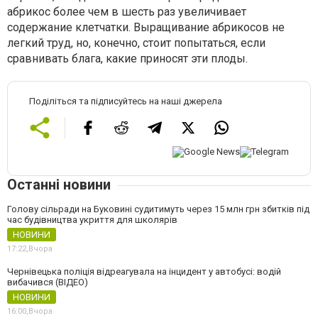
абрикос более чем в шесть раз увеличивает
содержание клетчатки. Выращивание абрикосов не
легкий труд, но, конечно, стоит попытаться, если
сравнивать блага, какие приносят эти плоды.
Поділіться та підписуйтесь на наші джерела
Останні новини
Голову сільради на Буковині судитимуть через 15 млн грн збитків під
час будівництва укриття для школярів
НОВИНИ
17:22,
Вчора
Чернівецька поліція відреагувала на інцидент у автобусі: водій
вибачився (ВІДЕО)
НОВИНИ
16:00,
Вчора