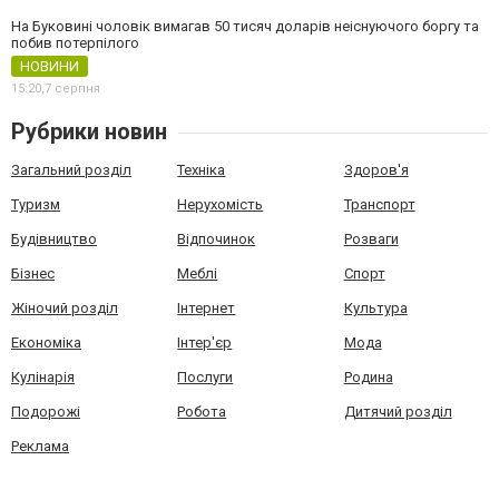
На Буковині чоловік вимагав 50 тисяч доларів неіснуючого боргу та
побив потерпілого
НОВИНИ
15:20,
7 серпня
Рубрики новин
Загальний розділ
Техніка
Здоров'я
Туризм
Нерухомість
Транспорт
Будівництво
Відпочинок
Розваги
Бізнес
Меблі
Спорт
Жіночий розділ
Інтернет
Культура
Економіка
Інтер'єр
Мода
Кулінарія
Послуги
Родина
Подорожі
Робота
Дитячий розділ
Реклама