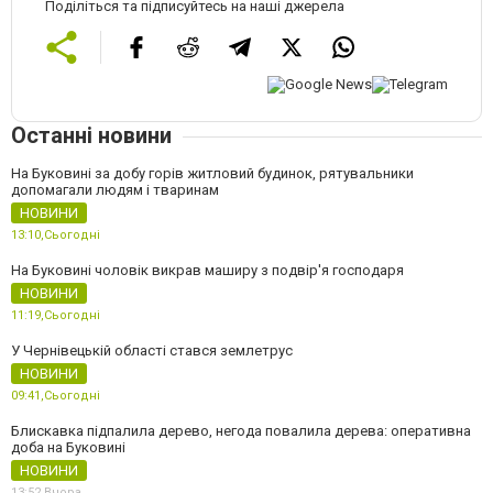
Поділіться та підписуйтесь на наші джерела
Останні новини
На Буковині за добу горів житловий будинок, рятувальники
допомагали людям і тваринам
НОВИНИ
13:10,
Сьогодні
На Буковині чоловік викрав маширу з подвір'я господаря
НОВИНИ
11:19,
Сьогодні
У Чернівецькій області стався землетрус
НОВИНИ
09:41,
Сьогодні
Блискавка підпалила дерево, негода повалила дерева: оперативна
доба на Буковині
НОВИНИ
13:52,
Вчора