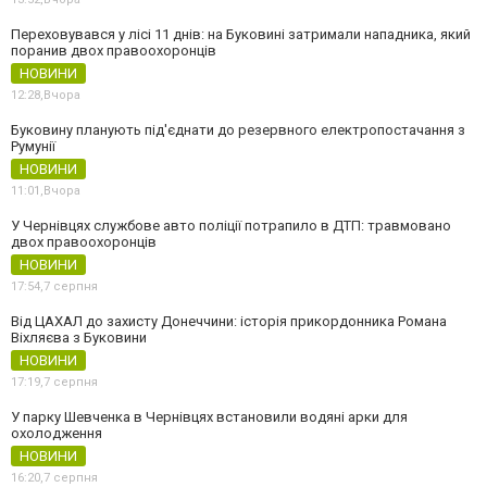
Переховувався у лісі 11 днів: на Буковині затримали нападника, який
поранив двох правоохоронців
НОВИНИ
12:28,
Вчора
Буковину планують під'єднати до резервного електропостачання з
Румунії
НОВИНИ
11:01,
Вчора
У Чернівцях службове авто поліції потрапило в ДТП: травмовано
двох правоохоронців
НОВИНИ
17:54,
7 серпня
Від ЦАХАЛ до захисту Донеччини: історія прикордонника Романа
Віхляєва з Буковини
НОВИНИ
17:19,
7 серпня
У парку Шевченка в Чернівцях встановили водяні арки для
охолодження
НОВИНИ
16:20,
7 серпня