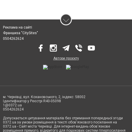
Реклама на сайті
Франшиза "CitySites"
0504262624
Автори проєкту
м. Чернівці, вул. Кохановського, 2, індекс: 58002
Ідентифікатор у Реєстрі R40-05098
1@0372.ua
0504262624
Допускається цитування матеріалів без отримання попередньої згоди
0372.ua за умови розміщення в тексті обов'язкового посилання на
0372.ua - Сайт міста Чернівці. Для інтернет-видань обов'язкове
розміщення прямого, відкритого для пошукових систем гіперпосилання