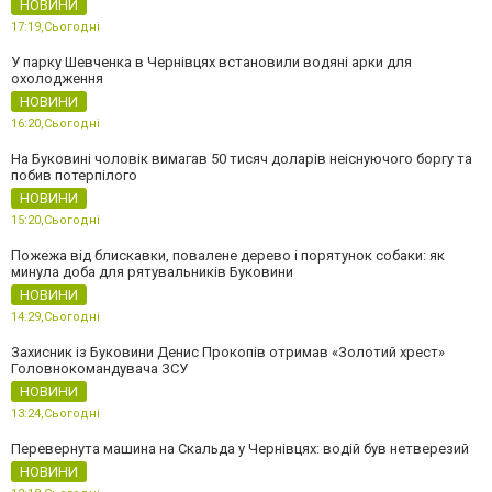
НОВИНИ
17:19,
Сьогодні
У парку Шевченка в Чернівцях встановили водяні арки для
охолодження
НОВИНИ
16:20,
Сьогодні
На Буковині чоловік вимагав 50 тисяч доларів неіснуючого боргу та
побив потерпілого
НОВИНИ
15:20,
Сьогодні
Пожежа від блискавки, повалене дерево і порятунок собаки: як
минула доба для рятувальників Буковини
НОВИНИ
14:29,
Сьогодні
Захисник із Буковини Денис Прокопів отримав «Золотий хрест»
Головнокомандувача ЗСУ
НОВИНИ
13:24,
Сьогодні
Перевернута машина на Скальда у Чернівцях: водій був нетверезий
НОВИНИ