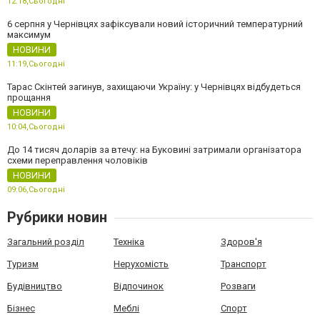
12:18,
Сьогодні
6 серпня у Чернівцях зафіксували новий історичний температурний
максимум
НОВИНИ
11:19,
Сьогодні
Тарас Скінтей загинув, захищаючи Україну: у Чернівцях відбудеться
прощання
НОВИНИ
10:04,
Сьогодні
До 14 тисяч доларів за втечу: на Буковині затримали організатора
схеми переправлення чоловіків
НОВИНИ
09:06,
Сьогодні
Рубрики новин
Загальний розділ
Техніка
Здоров'я
Туризм
Нерухомість
Транспорт
Будівництво
Відпочинок
Розваги
Бізнес
Меблі
Спорт