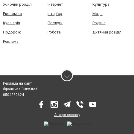
Жіночий розділ
Інтернет
Культура
Економіка
Інтер'єр
Мода
Кулінарія
Послуги
Родина
Подорожі
Робота
Дитячий розділ
Реклама
Реклама на сайті
Франшиза "CitySites"
0504262624
Автори проєкту