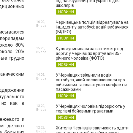
під час будівництва укриття для
школярів
диционных
НОВИНИ
16:00,
Чернівецька поліція відреагувала на
Вчора
інцидент у автобусі: водій вибачився
писываются
(ВІДЕО)
перепадам
НОВИНИ
 около 80%
15:28,
Куля зупинилася за сантиметр від
 около 20%
Вчора
аорти: у Чернівцях врятували 35-
рые трудно
річного чоловіка (ФОТО)
НОВИНИ
ханическим
14:05,
У Чернівцях звільнили водія
Вчора
автобуса, який висловлювався про
військових та влаштував конфлікт із
пасажирами
оддержании
НОВИНИ
турального
 их как в
13:22,
У Чернівцях чоловіка підозрюють у
Вчора
торгівлі бойовими гранатами
НОВИНИ
бежевого и
рм делают
12:22,
Жителів Чернівців закликають здати
а больших
Вчора
кров: вона потрібна військовим і