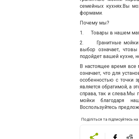
семейных кухнях.Вы м
формами.
Почему мы?
1.
Товары в нашем маг
2.
Гранитные мойки
выбор означает, чтовы
подойдет вашей кухне, н
В настоящее время все
означает, что для устан
особенностью с точки з
является обратимой, а э
справа, так и слева.Мы
мойки благодаря наш
Воспользуйтесь предлож
Поділіться та підписуйтесь н