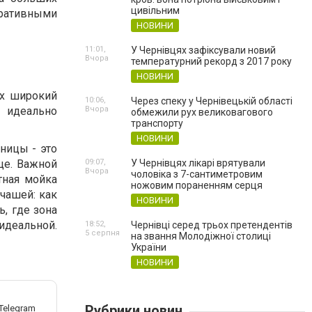
цивільним
ративными
НОВИНИ
11:01,
У Чернівцях зафіксували новий
Вчора
температурний рекорд з 2017 року
НОВИНИ
Их широкий
10:06,
Через спеку у Чернівецькій області
о идеально
Вчора
обмежили рух великовагового
транспорту
НОВИНИ
ницы - это
це. Важной
09:07,
У Чернівцях лікарі врятували
Вчора
чоловіка з 7-сантиметровим
тная мойка
ножовим пораненням серця
 чашей: как
НОВИНИ
, где зона
деальной.
18:52,
Чернівці серед трьох претендентів
5 серпня
на звання Молодіжної столиці
України
НОВИНИ
Рубрики новин