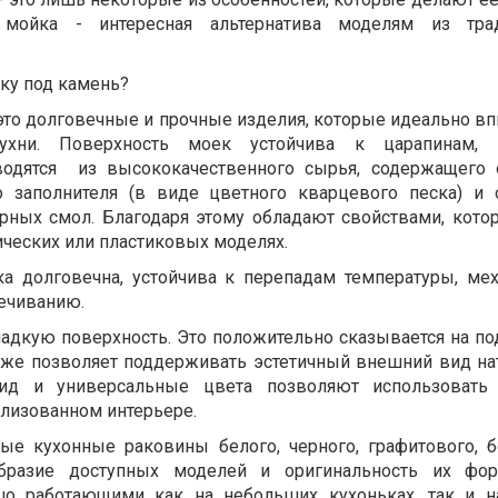
я мойка - интересная альтернатива моделям из тра
ку под камень?
 это долговечные и прочные изделия, которые идеально в
хни. Поверхность моек устойчива к царапинам, 
одятся
из высококачественного сырья, содержащего
го заполнителя (в виде цветного кварцевого песка) и
рных смол. Благодаря этому обладают свойствами, кото
ических или пластиковых моделях.
ка долговечна, устойчива к перепадам температуры, ме
ечиванию.
ладкую поверхность. Это положительно сказывается на п
акже позволяет поддерживать эстетичный внешний вид на
вид и универсальные цвета позволяют использовать
илизованном интерьере.
ые кухонные раковины белого, черного, графитового, 
образие доступных моделей и оригинальность их фо
шо работающими как на небольших кухоньках, так и н