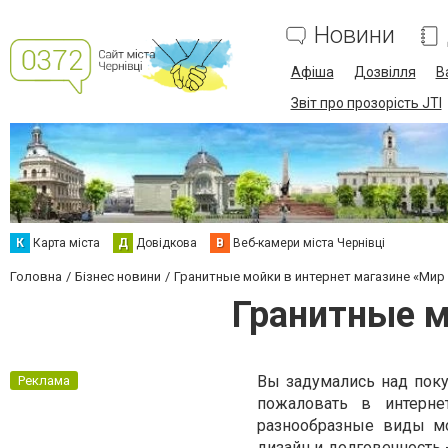
Новини
Афіша
Дозвілля
В
Звіт про прозорість JTI
К
Карта міста
Д
Довідкова
В
Веб-камери міста Чернівці
Головна
Бізнес новини
Гранитные мойки в интернет магазине «Мир 
Гранитные м
Вы задумались над пок
Реклама
пожаловать в интерн
разнообразные виды мо
дизайн и долговечность 