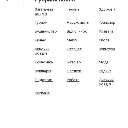
Загальний
Техніка
Здоров'я
розділ
Туризм
Нерухомість
Транспорт
Будівництво
Відпочинок
Розваги
Бізнес
Меблі
Спорт
Жіночий
Інтернет
Культура
розділ
Економіка
Інтер'єр
Мода
Кулінарія
Послуги
Родина
Подорожі
Робота
Дитячий
розділ
Реклама