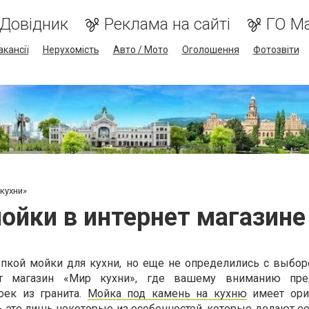
Довідник
Реклама на сайті
ГО М
акансії
Нерухомість
Авто / Мото
Оголошення
Фотозвіти
кухни»
ойки в интернет магазине
упкой мойки для кухни, но еще не определились с выбо
ет магазин «Мир кухни», где вашему вниманию пре
ек из гранита.
Мойка под камень на кухню
имеет ори
- это лишь некоторые из особенностей, которые делают е