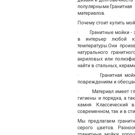
популярными.Гранитна
материалов.
Почему стоит купить мой
·
Гранитные мойки -
в интерьер любой ку
температуры.Они произв
натурального гранитно
акриловых или полиэфи
найти в стальных, керам
·
Гранитная мой
повреждениям и обесцв
·
Материал имеет г
гигиены и порядка, а т
камня. Классический 
современном, так и в ст
Мы предлагаем гранитн
серого цветов. Разно
гранитные мойки хоро