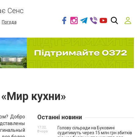
ає Сенс
Погода
 «Мир кухни»
Останні новини
ром? Добро
дставлены
17:22,
Голову сільради на Буковині
гинальный
Вчора
судитимуть через 15 млн грн збитків
е все более