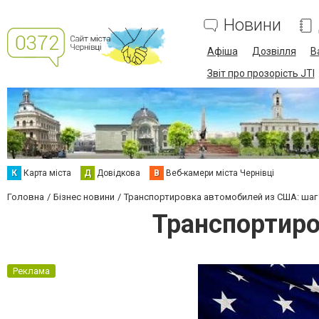
Новини
Афіша
Дозвілля
В
Звіт про прозорість JTI
К
Карта міста
Д
Довідкова
В
Веб-камери міста Чернівці
Головна
Бізнес новини
Транспортировка автомобилей из США: шаг
Транспортиро
Реклама