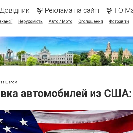
Довідник
Реклама на сайті
ГО М
акансії
Нерухомість
Авто / Мото
Оголошення
Фотозвіти
 за шагом
вка автомобилей из США: