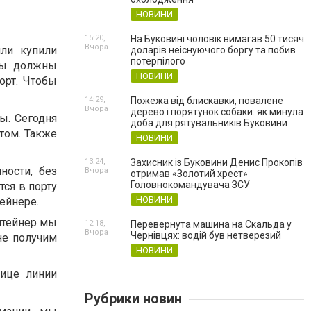
НОВИНИ
15:20,
На Буковині чоловік вимагав 50 тисяч
Вчора
или купили
доларів неіснуючого боргу та побив
потерпілого
Мы должны
НОВИНИ
орт. Чтобы
14:29,
Пожежа від блискавки, повалене
Вчора
дерево і порятунок собаки: як минула
ы. Сегодня
доба для рятувальників Буковини
том. Также
НОВИНИ
13:24,
Захисник із Буковини Денис Прокопів
ности, без
Вчора
отримав «Золотий хрест»
Головнокомандувача ЗСУ
ся в порту
НОВИНИ
ейнере.
нтейнер мы
12:18,
Перевернута машина на Скальда у
Вчора
Чернівцях: водій був нетверезий
не получим
НОВИНИ
ице линии
Рубрики новин