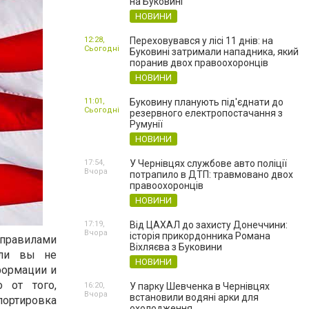
на Буковині
НОВИНИ
12:28,
Переховувався у лісі 11 днів: на
Сьогодні
Буковині затримали нападника, який
поранив двох правоохоронців
НОВИНИ
11:01,
Буковину планують під'єднати до
Сьогодні
резервного електропостачання з
Румунії
НОВИНИ
17:54,
У Чернівцях службове авто поліції
Вчора
потрапило в ДТП: травмовано двох
правоохоронців
НОВИНИ
17:19,
Від ЦАХАЛ до захисту Донеччини:
Вчора
історія прикордонника Романа
 правилами
Віхляєва з Буковини
сли вы не
НОВИНИ
формации и
о от того,
16:20,
У парку Шевченка в Чернівцях
Вчора
встановили водяні арки для
ортировка
охолодження