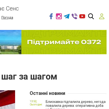
ає Сенс
Погода
 шаг за шагом
Останні новини
13:52,
Блискавка підпалила дерево, негода
Сьогодні
повалила дерева: оперативна доба