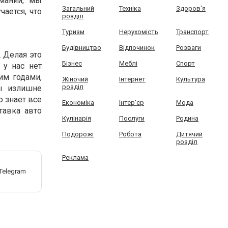
мании, мы
Загальний
Техніка
Здоров'я
ается, что
розділ
Туризм
Нерухомість
Транспорт
Будівництво
Відпочинок
Розваги
 Делая это
Бізнес
Меблі
Спорт
 у нас нет
им годами,
Жіночий
Інтернет
Культура
розділ
ы излишне
о знает все
Економіка
Інтер'єр
Мода
тавка авто
Кулінарія
Послуги
Родина
Подорожі
Робота
Дитячий
розділ
Реклама