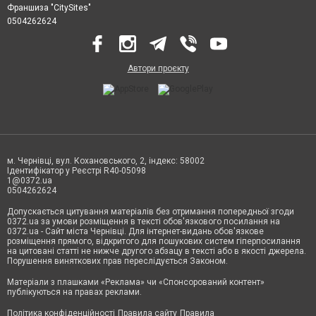
Франшиза "CitySites"
0504262624
Автори проєкту
м. Чернівці, вул. Кохановського, 2, індекс: 58002
Ідентифікатор у Реєстрі R40-05098
1@0372.ua
0504262624
Допускається цитування матеріалів без отримання попередньої згоди
0372.ua за умови розміщення в тексті обов'язкового посилання на
0372.ua - Сайт міста Чернівці. Для інтернет-видань обов'язкове
розміщення прямого, відкритого для пошукових систем гіперпосилання
на цитовані статті не нижче другого абзацу в тексті або в якості джерела.
Порушення виняткових прав переслідується Законом.
Матеріали з плашками «Реклама» чи «Спонсорований контент»
публікуються на правах реклами.
Політика конфіденційності
Правила сайту
Правила