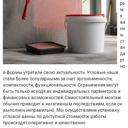
ре
м
я
ва
нн
ы
ст
ан
да
рт
но
й формы утратили свою актуальность. Угловые чаши
стали более популярными за счет эргономичности,
компактности, функциональности. Ограничения могут
быть только исходя из индивидуальных параметров и
финансовых возможностей. Самостоятельный монтаж
обычно приводит к негативным последствиям, если он
выполнен неправильно. Мы осуществляем установку
угловой ванны по доступной стоимости, работы
происходят оперативно и качественно.