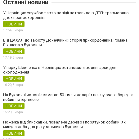
Останні новини
У Чернівцях службове авто поліції потрапило в ДТП: травмовано
двох правоохоронців
НОВИНИ
17:54,
Вчора
Від ЦАХАЛ до захисту Донеччини: історія прикордонника Романа
Віхляєва з Буковини
НОВИНИ
17:19,
Вчора
У парку Шевченка в Чернівцях встановили водяні арки для
охолодження
НОВИНИ
16:20,
Вчора
На Буковині чоловік вимагав 50 тисяч доларів неіснуючого боргу та
побив потерпілого
НОВИНИ
15:20,
Вчора
Пожежа від блискавки, повалене дерево і порятунок собаки: як
минула доба для рятувальників Буковини
НОВИНИ