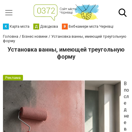
К
Карта міста
Д
Довідкова
В
Веб-камери міста Чернівці
Головна
Бізнес новини
Установка ванны, имеющей треугольную
форму
Установка ванны, имеющей треугольную
форму
Реклама
В
по
сл
е
д
не
е
в