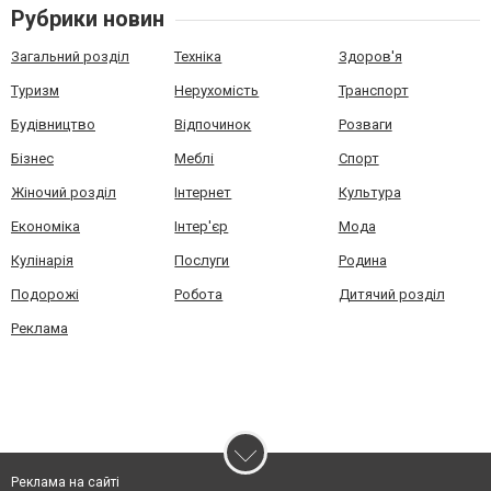
Рубрики новин
Загальний розділ
Техніка
Здоров'я
Туризм
Нерухомість
Транспорт
Будівництво
Відпочинок
Розваги
Бізнес
Меблі
Спорт
Жіночий розділ
Інтернет
Культура
Економіка
Інтер'єр
Мода
Кулінарія
Послуги
Родина
Подорожі
Робота
Дитячий розділ
Реклама
Реклама на сайті