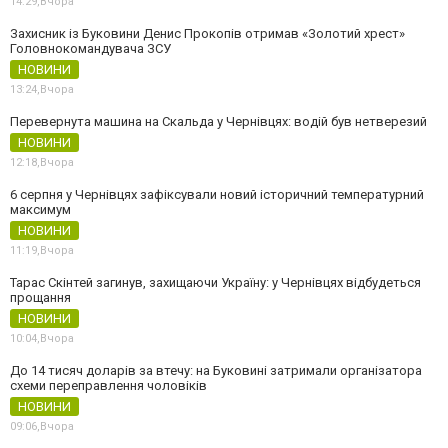
14:29,
Вчора
Захисник із Буковини Денис Прокопів отримав «Золотий хрест»
Головнокомандувача ЗСУ
НОВИНИ
13:24,
Вчора
Перевернута машина на Скальда у Чернівцях: водій був нетверезий
НОВИНИ
12:18,
Вчора
6 серпня у Чернівцях зафіксували новий історичний температурний
максимум
НОВИНИ
11:19,
Вчора
Тарас Скінтей загинув, захищаючи Україну: у Чернівцях відбудеться
прощання
НОВИНИ
10:04,
Вчора
До 14 тисяч доларів за втечу: на Буковині затримали організатора
схеми переправлення чоловіків
НОВИНИ
09:06,
Вчора