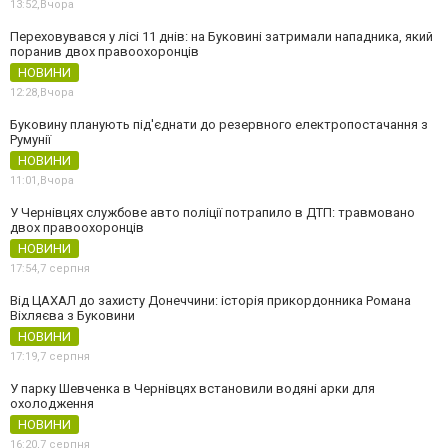
13:52,
Вчора
Переховувався у лісі 11 днів: на Буковині затримали нападника, який
поранив двох правоохоронців
НОВИНИ
12:28,
Вчора
Буковину планують під'єднати до резервного електропостачання з
Румунії
НОВИНИ
11:01,
Вчора
У Чернівцях службове авто поліції потрапило в ДТП: травмовано
двох правоохоронців
НОВИНИ
17:54,
7 серпня
Від ЦАХАЛ до захисту Донеччини: історія прикордонника Романа
Віхляєва з Буковини
НОВИНИ
17:19,
7 серпня
У парку Шевченка в Чернівцях встановили водяні арки для
охолодження
НОВИНИ
16:20,
7 серпня