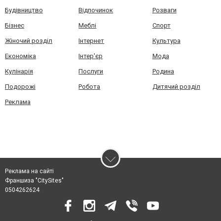
Будівництво
Відпочинок
Розваги
Бізнес
Меблі
Спорт
Жіночий розділ
Інтернет
Культура
Економіка
Інтер'єр
Мода
Кулінарія
Послуги
Родина
Подорожі
Робота
Дитячий розділ
Реклама
Реклама на сайті
Франшиза "CitySites"
0504262624