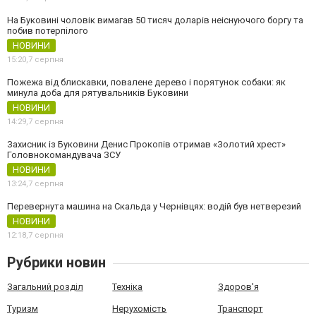
На Буковині чоловік вимагав 50 тисяч доларів неіснуючого боргу та
побив потерпілого
НОВИНИ
15:20,
7 серпня
Пожежа від блискавки, повалене дерево і порятунок собаки: як
минула доба для рятувальників Буковини
НОВИНИ
14:29,
7 серпня
Захисник із Буковини Денис Прокопів отримав «Золотий хрест»
Головнокомандувача ЗСУ
НОВИНИ
13:24,
7 серпня
Перевернута машина на Скальда у Чернівцях: водій був нетверезий
НОВИНИ
12:18,
7 серпня
Рубрики новин
Загальний розділ
Техніка
Здоров'я
Туризм
Нерухомість
Транспорт