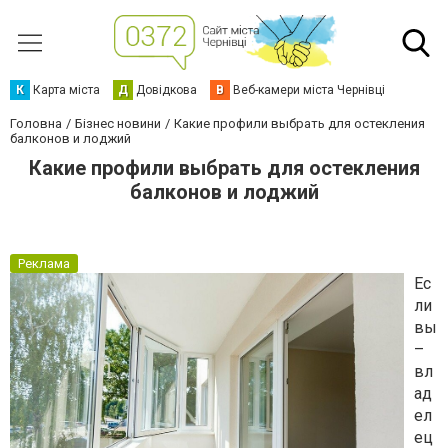
К
Карта міста
Д
Довідкова
В
Веб-камери міста Чернівці
Головна
Бізнес новини
Какие профили выбрать для остекления
балконов и лоджий
Какие профили выбрать для остекления
балконов и лоджий
Реклама
Ес
ли
вы
–
вл
ад
ел
ец