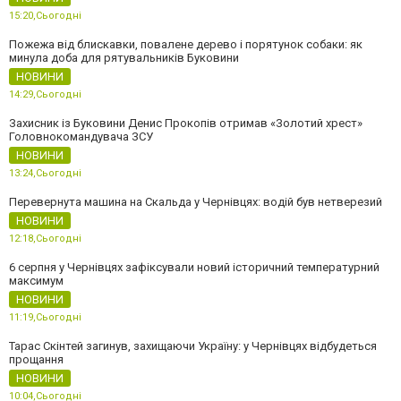
15:20,
Сьогодні
Пожежа від блискавки, повалене дерево і порятунок собаки: як
минула доба для рятувальників Буковини
НОВИНИ
14:29,
Сьогодні
Захисник із Буковини Денис Прокопів отримав «Золотий хрест»
Головнокомандувача ЗСУ
НОВИНИ
13:24,
Сьогодні
Перевернута машина на Скальда у Чернівцях: водій був нетверезий
НОВИНИ
12:18,
Сьогодні
6 серпня у Чернівцях зафіксували новий історичний температурний
максимум
НОВИНИ
11:19,
Сьогодні
Тарас Скінтей загинув, захищаючи Україну: у Чернівцях відбудеться
прощання
НОВИНИ
10:04,
Сьогодні