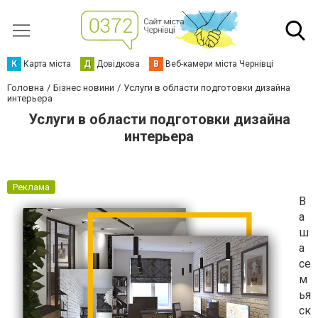
К
Карта міста
Д
Довідкова
В
Веб-камери міста Чернівці
Головна
Бізнес новини
Услуги в области подготовки дизайна
интерьера
Услуги в области подготовки дизайна
интерьера
Реклама
В
а
ш
а
се
м
ья
ск