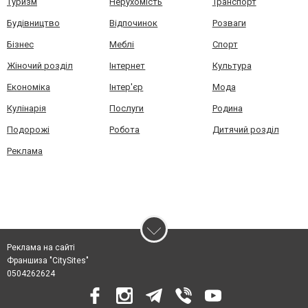
Туризм
Нерухомість
Транспорт
Будівництво
Відпочинок
Розваги
Бізнес
Меблі
Спорт
Жіночий розділ
Інтернет
Культура
Економіка
Інтер'єр
Мода
Кулінарія
Послуги
Родина
Подорожі
Робота
Дитячий розділ
Реклама
Реклама на сайті
Франшиза "CitySites"
0504262624