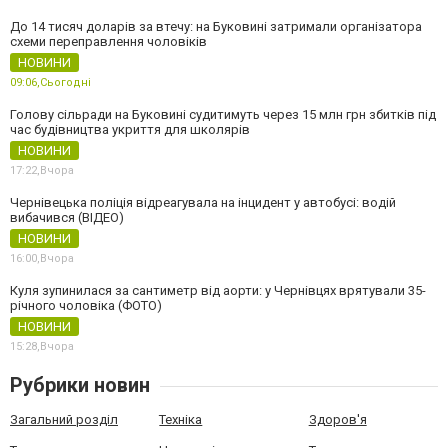
До 14 тисяч доларів за втечу: на Буковині затримали організатора
схеми переправлення чоловіків
НОВИНИ
09:06,
Сьогодні
Голову сільради на Буковині судитимуть через 15 млн грн збитків під
час будівництва укриття для школярів
НОВИНИ
17:22,
Вчора
Чернівецька поліція відреагувала на інцидент у автобусі: водій
вибачився (ВІДЕО)
НОВИНИ
16:00,
Вчора
Куля зупинилася за сантиметр від аорти: у Чернівцях врятували 35-
річного чоловіка (ФОТО)
НОВИНИ
15:28,
Вчора
Рубрики новин
Загальний розділ
Техніка
Здоров'я