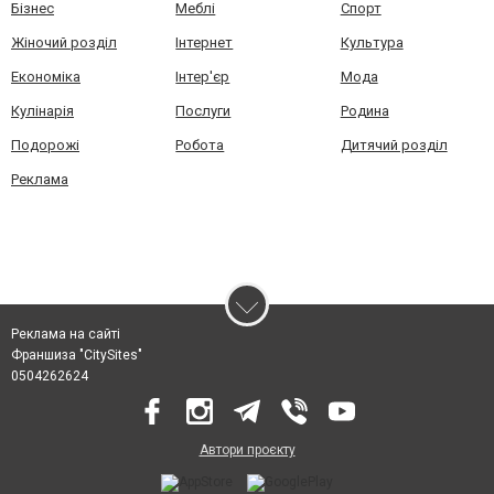
Бізнес
Меблі
Спорт
Жіночий розділ
Інтернет
Культура
Економіка
Інтер'єр
Мода
Кулінарія
Послуги
Родина
Подорожі
Робота
Дитячий розділ
Реклама
Реклама на сайті
Франшиза "CitySites"
0504262624
Автори проєкту