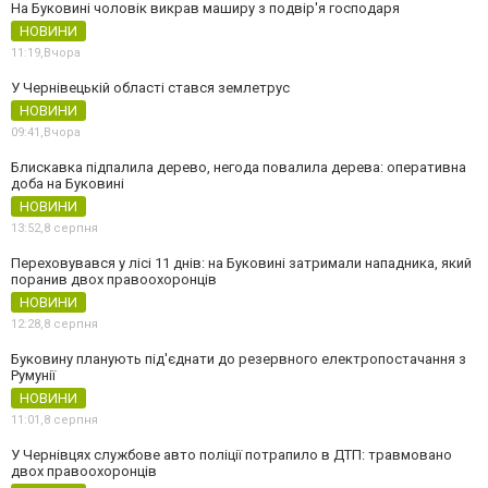
На Буковині чоловік викрав маширу з подвір'я господаря
НОВИНИ
11:19,
Вчора
У Чернівецькій області стався землетрус
НОВИНИ
09:41,
Вчора
Блискавка підпалила дерево, негода повалила дерева: оперативна
доба на Буковині
НОВИНИ
13:52,
8 серпня
Переховувався у лісі 11 днів: на Буковині затримали нападника, який
поранив двох правоохоронців
НОВИНИ
12:28,
8 серпня
Буковину планують під'єднати до резервного електропостачання з
Румунії
НОВИНИ
11:01,
8 серпня
У Чернівцях службове авто поліції потрапило в ДТП: травмовано
двох правоохоронців