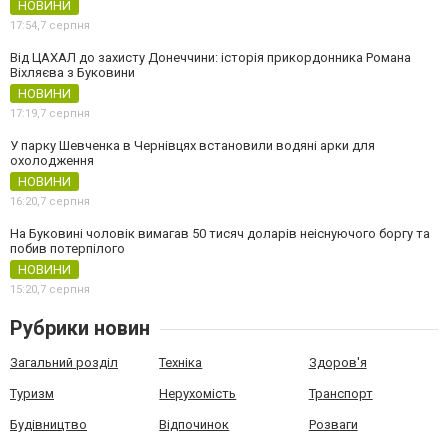
НОВИНИ
17:54,
7 серпня
Від ЦАХАЛ до захисту Донеччини: історія прикордонника Романа
Віхляєва з Буковини
НОВИНИ
17:19,
7 серпня
У парку Шевченка в Чернівцях встановили водяні арки для
охолодження
НОВИНИ
16:20,
7 серпня
На Буковині чоловік вимагав 50 тисяч доларів неіснуючого боргу та
побив потерпілого
НОВИНИ
15:20,
7 серпня
Рубрики новин
Загальний розділ
Техніка
Здоров'я
Туризм
Нерухомість
Транспорт
Будівництво
Відпочинок
Розваги