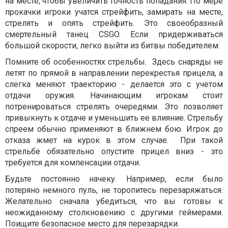
на месте, чтобы увеличить точность попадания. По мере
прокачки игроки учатся стрейфить, замирать на месте,
стрелять и опять стрейфить. Это своеобразный
смертельный танец CSGO. Если придерживаться
большой скорости, легко выйти из битвы победителем.
Помните об особенностях стрельбы. Здесь снаряды не
летят по прямой в направлении перекрестья прицела, а
слегка меняют траекторию - делается это с учетом
отдачи оружия. Начинающим игрокам стоит
потренироваться стрелять очередями. Это позволяет
привыкнуть к отдаче и уменьшить ее влияние. Стрельбу
спреем обычно применяют в ближнем бою. Игрок до
отказа жмет на курок в этом случае. При такой
стрельбе обязательно опустите прицел вниз - это
требуется для компенсации отдачи.
Будьте постоянно начеку. Например, если было
потеряно немного пуль, не торопитесь перезаряжаться.
Желательно сначала убедиться, что вы готовы к
неожиданному столкновению с другими геймерами.
Поищите безопасное место для перезарядки.