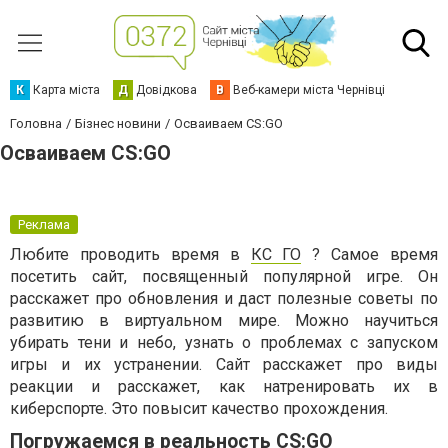
К
Карта міста
Д
Довідкова
В
Веб-камери міста Чернівці
Головна
Бізнес новини
Осваиваем CS:GO
Осваиваем CS:GO
Реклама
Любите проводить время в
КС ГО
? Самое время
посетить сайт, посвященный популярной игре. Он
расскажет про обновления и даст полезные советы по
развитию в виртуальном мире. Можно научиться
убирать тени и небо, узнать о проблемах с запуском
игры и их устранении. Сайт расскажет про виды
реакции и расскажет, как натренировать их в
киберспорте. Это повысит качество прохождения.
Погружаемся в реальность CS:GO