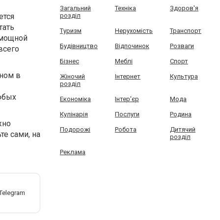
Загальний
Техніка
Здоров'я
розділ
ется
тать
Туризм
Нерухомість
Транспорт
 мощной
Будівництво
Відпочинок
Розваги
всего
Бізнес
Меблі
Спорт
ном в
Жіночий
Інтернет
Культура
розділ
юбых
Економіка
Інтер'єр
Мода
Кулінарія
Послуги
Родина
жно
Подорожі
Робота
Дитячий
те сами, на
розділ
Реклама