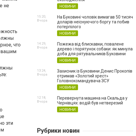
е не
НОВИНИ
15:20,
На Буковині чоловік вимагав 50 тисяч
Вчора
доларів неіснуючого боргу та побив
потерпілого
ожность
НОВИНИ
должны
14:29,
Пожежа від блискавки, повалене
рное, что
Вчора
дерево і порятунок собаки: як минула
с вашим
доба для рятувальників Буковини
НОВИНИ
должны
13:24,
Захисник із Буковини Денис Прокопів
те:
Вчора
отримав «Золотий хрест»
Головнокомандувача ЗСУ
НОВИНИ
12:18,
Перевернута машина на Скальда у
Вчора
Чернівцях: водій був нетверезий
о
НОВИНИ
ше
но эти
Рубрики новин
ом