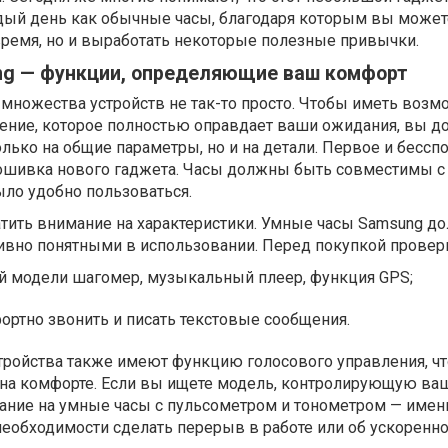
дый день как обычные часы, благодаря которым вы может
время, но и выработать некоторые полезные привычки.
g — функции, определяющие ваш комфорт
множества устройств не так-то просто. Чтобы иметь возм
ение, которое полностью оправдает ваши ожидания, вы 
лько на общие параметры, но и на детали. Первое и бесспо
рошивка нового гаджета. Часы должны быть совместимы 
ыло удобно пользоваться.
ратить внимание на характеристики. Умные часы Samsung 
ивно понятными в использовании. Перед покупкой проверь
ой модели шагомер, музыкальный плеер, функция GPS;
ртно звонить и писать текстовые сообщения.
ройства также имеют функцию голосового управления, чт
 на комфорте. Если вы ищете модель, контролирующую ва
мание на умные часы с пульсометром и тонометром — имен
необходимости сделать перерыв в работе или об ускоренн