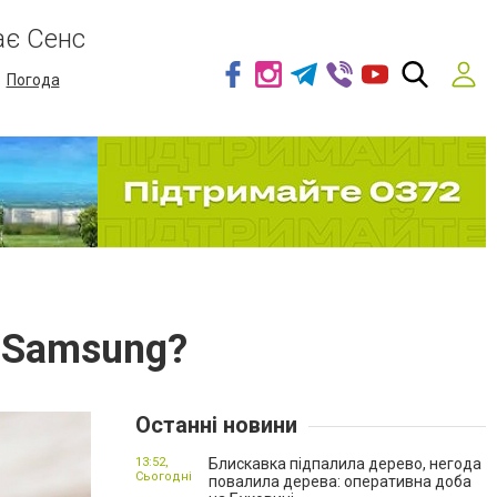
ає Сенс
Погода
 Samsung?
Останні новини
13:52,
Блискавка підпалила дерево, негода
Сьогодні
повалила дерева: оперативна доба