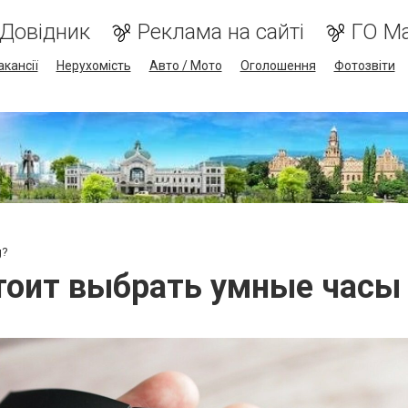
Довідник
Реклама на сайті
ГО М
акансії
Нерухомість
Авто / Мото
Оголошення
Фотозвіти
g?
тоит выбрать умные часы