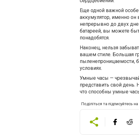
сердцебиении.
Еще одной важной особе
аккумулятор, именно он 
непрерывно до двух дней
батареей, вы можете быт
понадобятся.
Наконец, нельзя забыва
вашем стиле. Большая гр
пыленепроницаемости, б
условиях.
Умные часы — чрезвычай
представить свой день. 
что способны умные часы
Поділіться та підписуйтесь н