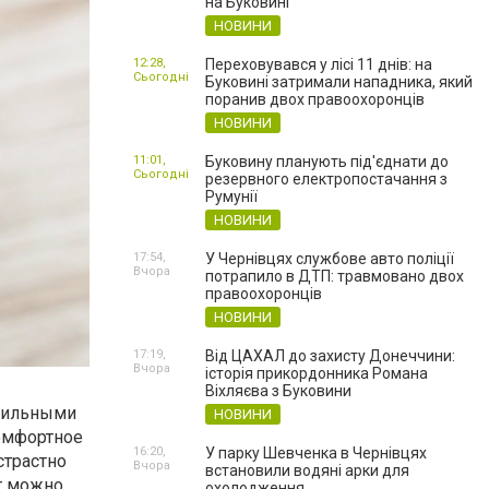
на Буковині
НОВИНИ
12:28,
Переховувався у лісі 11 днів: на
Сьогодні
Буковині затримали нападника, який
поранив двох правоохоронців
НОВИНИ
11:01,
Буковину планують під'єднати до
Сьогодні
резервного електропостачання з
Румунії
НОВИНИ
17:54,
У Чернівцях службове авто поліції
Вчора
потрапило в ДТП: травмовано двох
правоохоронців
НОВИНИ
17:19,
Від ЦАХАЛ до захисту Донеччини:
Вчора
історія прикордонника Романа
Віхляєва з Буковини
обильными
НОВИНИ
комфортное
16:20,
У парку Шевченка в Чернівцях
страстно
Вчора
встановили водяні арки для
т можно
охолодження