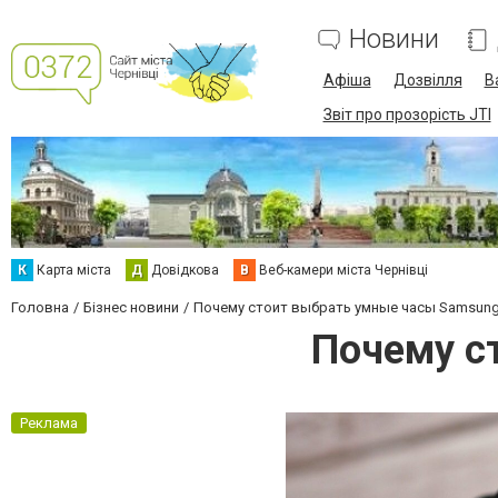
Новини
Афіша
Дозвілля
В
Звіт про прозорість JTI
К
Карта міста
Д
Довідкова
В
Веб-камери міста Чернівці
Головна
Бізнес новини
Почему стоит выбрать умные часы Samsun
Почему с
Реклама