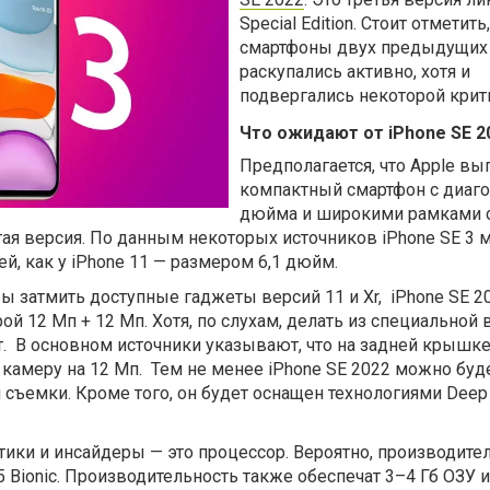
Special Edition. Стоит отметить,
смартфоны двух предыдущих
раскупались активно, хотя и
подвергались некоторой крит
Что ожидают от iPhone SE 2
Предполагается, что Apple вы
компактный смартфон с диаго
дюйма и широкими рамками с
угая версия. По данным некоторых источников iPhone SE 3 
ей, как у iPhone 11 — размером 6,1 дюйм.
ы затмить доступные гаджеты версий 11 и Xr, iPhone SE 2
й 12 Мп + 12 Мп. Хотя, по слухам,
делать из специальной 
. В основном источники указывают, что на задней крышке
камеру на 12 Мп. Тем не менее iPhone SE 2022 можно буд
 съемки. Кроме того, он будет оснащен технологиями
Deep 
итики и инсайдеры — это процессор. Вероятно, производите
 Bionic. Производительность также обеспечат 3–4 Гб ОЗУ и