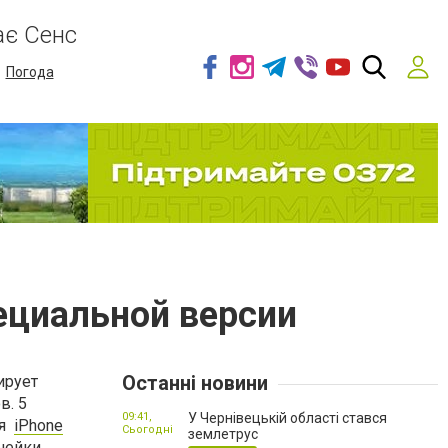
ає Сенс
Погода
пециальной версии
Останні новини
ирует
в. 5
09:41,
У Чернівецькій області стався
ия
iPhone
Сьогодні
землетрус
инейки