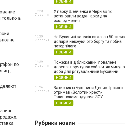
НОВИНИ
зование
16:20,
У парку Шевченка в Чернівцях
7 серпня
встановили водяні арки для
 только в
охолодження
НОВИНИ
ерсии
15:20,
На Буковині чоловік вимагав 50 тисяч
вполне
7 серпня
доларів неіснуючого боргу та побив
потерпілого
НОВИНИ
14:29,
Пожежа від блискавки, повалене
артфон по
7 серпня
дерево і порятунок собаки: як минула
 игр,
доба для рятувальників Буковини
НОВИНИ
 делают
13:24,
Захисник із Буковини Денис Прокопів
7 серпня
отримав «Золотий хрест»
Головнокомандувача ЗСУ
НОВИНИ
газине
продаже.
Рубрики новин
ставка