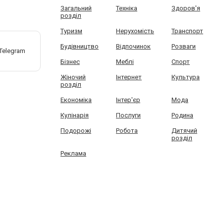
Загальний
Техніка
Здоров'я
розділ
Туризм
Нерухомість
Транспорт
Будівництво
Відпочинок
Розваги
Бізнес
Меблі
Спорт
Жіночий
Інтернет
Культура
розділ
Економіка
Інтер'єр
Мода
Кулінарія
Послуги
Родина
Подорожі
Робота
Дитячий
розділ
Реклама