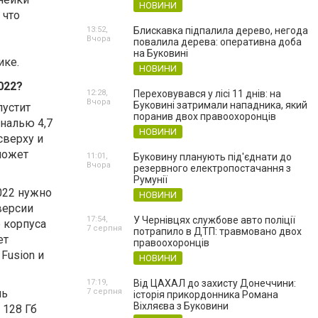
НОВИНИ
 что
13:52,
Блискавка підпалила дерево, негода
Вчора
повалила дерева: оперативна доба
на Буковині
ике.
НОВИНИ
022?
12:28,
Переховувався у лісі 11 днів: на
Вчора
Буковині затримали нападника, який
пустит
поранив двох правоохоронців
налью 4,7
НОВИНИ
верху и
может
11:01,
Буковину планують під'єднати до
Вчора
резервного електропостачання з
Румунії
022 нужно
НОВИНИ
версии
17:54,
У Чернівцях службове авто поліції
 корпуса
7 серпня
потрапило в ДТП: травмовано двох
ет
правоохоронців
Fusion и
НОВИНИ
17:19,
Від ЦАХАЛ до захисту Донеччини:
ль
7 серпня
історія прикордонника Романа
Віхляєва з Буковини
 128 Гб