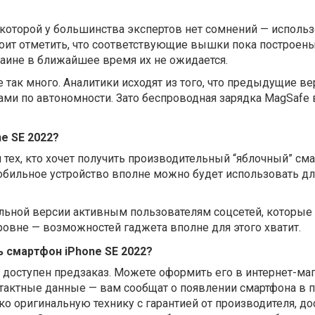
 которой у большинства экспертов нет сомнений — исполь
тоит отметить, что соответствующие вышки пока построены
раине в ближайшее время их не ожидается.
е так много. Аналитики исходят из того, что предыдущие в
ами по автономности. Зато беспроводная зарядка
MagSafe 
e SE 2022?
 тех, кто хочет получить производительный “яблочный” см
бильное устройство вполне можно будет использовать для
льной версии активным пользователям соцсетей, которые
овне — возможностей гаджета вполне для этого хватит.
 смартфон iPhone SE 2022?
 доступен предзаказ. Можете оформить его в интернет-ма
онтактные данные — вам сообщат о появлении смартфона в 
ко оригинальную технику с гарантией от производителя, до