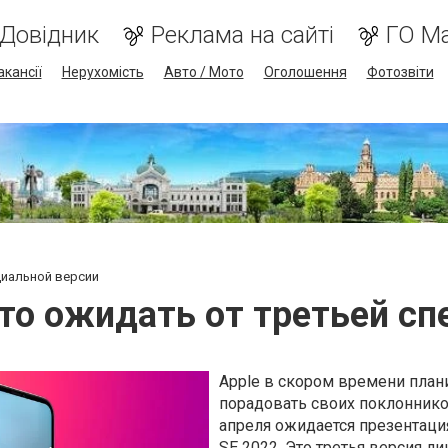
Довідник
Реклама на сайті
ГО М
акансії
Нерухомість
Авто / Мото
Оголошення
Фотозвіти
ециальной версии
что ожидать от третьей с
Apple в скором времени план
порадовать своих поклоннико
апреля ожидается презентац
SE 2022
. Это третья версия л