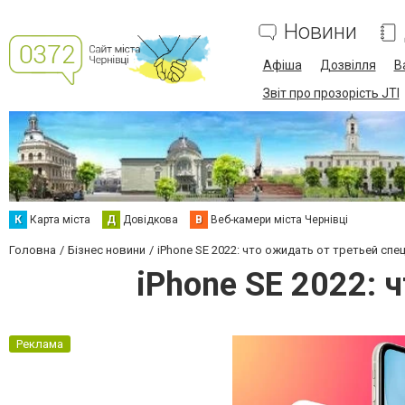
Новини
Афіша
Дозвілля
В
Звіт про прозорість JTI
К
Карта міста
Д
Довідкова
В
Веб-камери міста Чернівці
Головна
Бізнес новини
iPhone SE 2022: что ожидать от третьей сп
iPhone SE 2022: 
Реклама