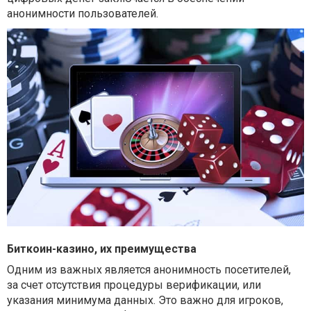
анонимности пользователей.
Биткоин-казино, их преимущества
Одним из важных является анонимность посетителей,
за счет отсутствия процедуры верификации, или
указания минимума данных. Это важно для игроков,