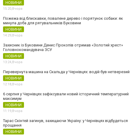
НОВИНИ
15:20,
Вчора
Пожежа від блискавки, повалене дерево і порятунок собаки: як
минула доба для рятувальників Буковини
НОВИНИ
14:29,
Вчора
Захисник із Буковини Денис Прокопів отримав «Золотий хрест»
Головнокомандувача ЗСУ
НОВИНИ
13:24,
Вчора
Перевернута машина на Скальда у Чернівцях: водій був нетверезий
НОВИНИ
12:18,
Вчора
6 серпня у Чернівцях зафіксували новий історичний температурний
максимум
НОВИНИ
11:19,
Вчора
Тарас Скінтей загинув, захищаючи Україну: у Чернівцях відбудеться
прощання
НОВИНИ