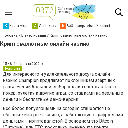
К
Карта міста
Д
Довідкова
В
Веб-камери міста Чернівці
Головна
Бізнес новини
Криптовалютные онлайн казино
Криптовалютные онлайн казино
15:48,
14 травня 2022 р.
Реклама
Для интересного и увлекательного досуга онлайн
казино
Champion
предлагает поклонникам азартных
развлечений большой выбор онлайн слотов, а также
покер, рулетку и другие игры, со ставками на реальные
деньги и бесплатные демо-версии.
Все более популярными на сегодня становятся не
обычные интернет казино, а работающие с цифровыми
деньгами – криптовалютой. В основном это Bitcoin
(Биткоин), или ВТС, поскольку именно эта крипта