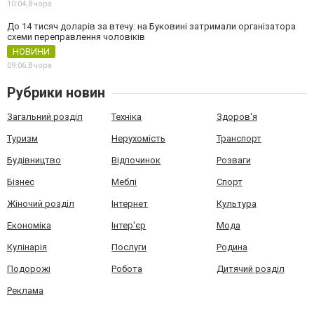
10:04,
Вчора
До 14 тисяч доларів за втечу: на Буковині затримали організатора
схеми переправлення чоловіків
НОВИНИ
09:06,
Вчора
Рубрики новин
Загальний розділ
Техніка
Здоров'я
Туризм
Нерухомість
Транспорт
Будівництво
Відпочинок
Розваги
Бізнес
Меблі
Спорт
Жіночий розділ
Інтернет
Культура
Економіка
Інтер'єр
Мода
Кулінарія
Послуги
Родина
Подорожі
Робота
Дитячий розділ
Реклама