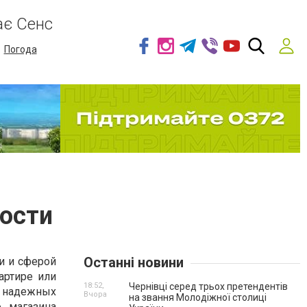
ає Сенс
Погода
ности
Останні новини
и и сферой
артире или
18:52,
Чернівці серед трьох претендентів
 надежных
Вчора
на звання Молодіжної столиці
о магазина