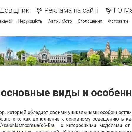
Довідник
Реклама на сайті
ГО М
акансії
Нерухомість
Авто / Мото
Оголошення
Фотозвіти
 основные виды и особен
ор, который обладает своими уникальными особенностям
рать его, как дополнение к основному освещению в кв
://salonlustr.com.ua/c6-Bra
с интересными моделями от
ознакомиться детальней. Каталог специализированног