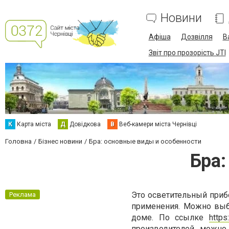
Новини
Афіша
Дозвілля
В
Звіт про прозорість JTI
К
Карта міста
Д
Довідкова
В
Веб-камери міста Чернівці
Головна
Бізнес новини
Бра: основные виды и особенности
Бра:
Это осветительный приб
Реклама
применения. Можно выб
доме. По ссылке
https
производителей можно 