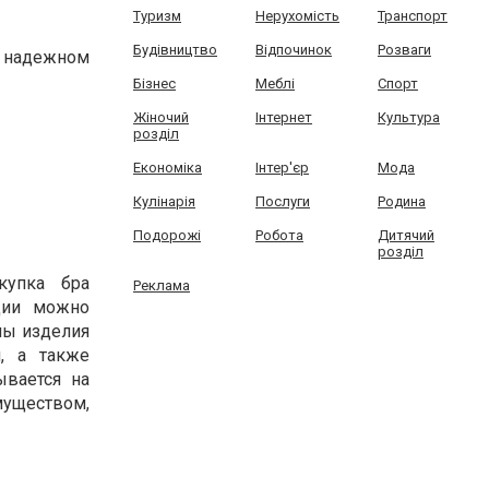
Туризм
Нерухомість
Транспорт
Будівництво
Відпочинок
Розваги
в надежном
Бізнес
Меблі
Спорт
Жіночий
Інтернет
Культура
розділ
Економіка
Інтер'єр
Мода
Кулінарія
Послуги
Родина
Подорожі
Робота
Дитячий
розділ
купка бра
Реклама
ации можно
ны изделия
, а также
ывается на
муществом,