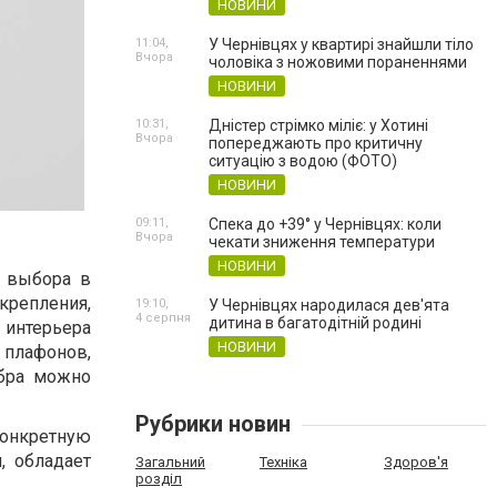
НОВИНИ
11:04,
У Чернівцях у квартирі знайшли тіло
Вчора
чоловіка з ножовими пораненнями
НОВИНИ
10:31,
Дністер стрімко міліє: у Хотині
Вчора
попереджають про критичну
ситуацію з водою (ФОТО)
НОВИНИ
09:11,
Спека до +39° у Чернівцях: коли
Вчора
чекати зниження температури
НОВИНИ
о выбора в
крепления,
19:10,
У Чернівцях народилася дев'ята
4 серпня
дитина в багатодітній родині
 интерьера
НОВИНИ
 плафонов,
 бра можно
Рубрики новин
 конкретную
, обладает
Загальний
Техніка
Здоров'я
розділ