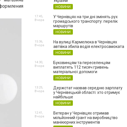
України
формления
НОВИНИ
17:45,
У Чернівцях на три дні змінять рух
Вчора
громадського транспорту: перелік
маршрутів
НОВИНИ
15:36,
На вулиці Кармелюка в Чернівцях
Вчора
автівка збила водія електросамоката
НОВИНИ
14:30,
Буковинцям та переселенцям
Вчора
виплатять 112 тисяч гривень
матеріальної допомоги
НОВИНИ
13:25,
Держстат назвав середню зарплату
Вчора
у Чернівецькій області: хто отримує
найбільше
НОВИНИ
12:41,
Ветеран у Чернівцях отримав
Вчора
мільйонний грант на виробництво
манікюрних інструментів