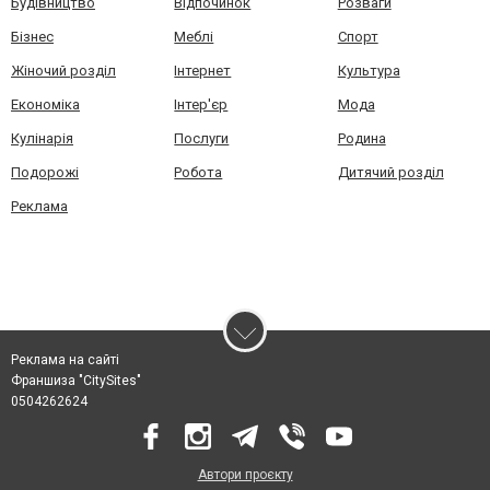
Будівництво
Відпочинок
Розваги
Бізнес
Меблі
Спорт
Жіночий розділ
Інтернет
Культура
Економіка
Інтер'єр
Мода
Кулінарія
Послуги
Родина
Подорожі
Робота
Дитячий розділ
Реклама
Реклама на сайті
Франшиза "CitySites"
0504262624
Автори проєкту