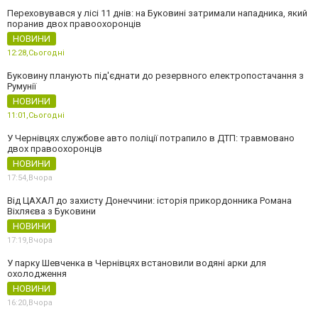
Переховувався у лісі 11 днів: на Буковині затримали нападника, який
поранив двох правоохоронців
НОВИНИ
12:28,
Сьогодні
Буковину планують під'єднати до резервного електропостачання з
Румунії
НОВИНИ
11:01,
Сьогодні
У Чернівцях службове авто поліції потрапило в ДТП: травмовано
двох правоохоронців
НОВИНИ
17:54,
Вчора
Від ЦАХАЛ до захисту Донеччини: історія прикордонника Романа
Віхляєва з Буковини
НОВИНИ
17:19,
Вчора
У парку Шевченка в Чернівцях встановили водяні арки для
охолодження
НОВИНИ
16:20,
Вчора