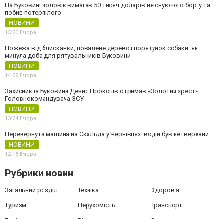
На Буковині чоловік вимагав 50 тисяч доларів неіснуючого боргу та
побив потерпілого
НОВИНИ
15:20,
Вчора
Пожежа від блискавки, повалене дерево і порятунок собаки: як
минула доба для рятувальників Буковини
НОВИНИ
14:29,
Вчора
Захисник із Буковини Денис Прокопів отримав «Золотий хрест»
Головнокомандувача ЗСУ
НОВИНИ
13:24,
Вчора
Перевернута машина на Скальда у Чернівцях: водій був нетверезий
НОВИНИ
12:18,
Вчора
Рубрики новин
Загальний розділ
Техніка
Здоров'я
Туризм
Нерухомість
Транспорт