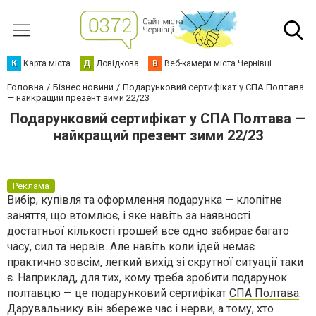
К
Карта міста
Д
Довідкова
В
Веб-камери міста Чернівці
Головна
Бізнес новини
Подарунковий сертифікат у СПА Полтава
— найкращий презент зими 22/23
Подарунковий сертифікат у СПА Полтава —
найкращий презент зими 22/23
Реклама
Вибір, купівля та оформлення подарунка — клопітне
заняття, що втомлює, і яке навіть за наявності
достатньої кількості грошей все одно забирає багато
часу, сил та нервів. Але навіть коли ідей немає
практично зовсім, легкий вихід зі скрутної ситуації таки
є. Наприклад, для тих, кому треба зробити подарунок
полтавцю — це подарунковий сертифікат
СПА Полтава
.
Дарувальнику він збереже час і нерви, а тому, хто