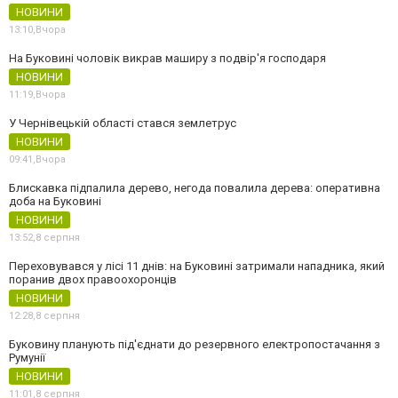
НОВИНИ
13:10,
Вчора
На Буковині чоловік викрав маширу з подвір'я господаря
НОВИНИ
11:19,
Вчора
У Чернівецькій області стався землетрус
НОВИНИ
09:41,
Вчора
Блискавка підпалила дерево, негода повалила дерева: оперативна
доба на Буковині
НОВИНИ
13:52,
8 серпня
Переховувався у лісі 11 днів: на Буковині затримали нападника, який
поранив двох правоохоронців
НОВИНИ
12:28,
8 серпня
Буковину планують під'єднати до резервного електропостачання з
Румунії
НОВИНИ
11:01,
8 серпня