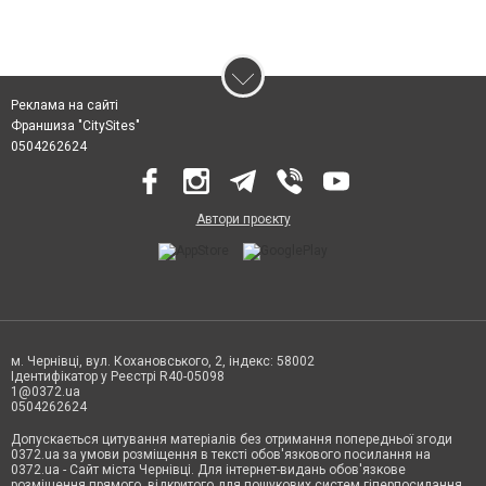
Реклама на сайті
Франшиза "CitySites"
0504262624
Автори проєкту
м. Чернівці, вул. Кохановського, 2, індекс: 58002
Ідентифікатор у Реєстрі R40-05098
1@0372.ua
0504262624
Допускається цитування матеріалів без отримання попередньої згоди
0372.ua за умови розміщення в тексті обов'язкового посилання на
0372.ua - Сайт міста Чернівці. Для інтернет-видань обов'язкове
розміщення прямого, відкритого для пошукових систем гіперпосилання