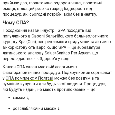
приймає дар, гарантовано оздоровлення, позитивні
емоції, цілющий релакс і заряд бадьорості від
процедур, які сьогодні потрібні всім без винятку.
Чому СПА?
Походження назви індустрії SPA походить від
популярного в Європі бельгійського бальнеологічного
курорту Spa (Спа), але рекламісти придумали та активно
використовують версію, що SPA — це абревіатура
латинського вислову Salus/Sanitas Per Aquam, що
перекладається як Здоров'я у воді.
Кожен СПА салон має свій асортимент
фізіотерапевтичних процедур. Подарунковий сертифікат
у
СПА комплекс у Полтаві
можна без роздумів та
сумнівів купувати для будь-якої людини. Процедури,
які будуть надані, не мають протипоказань — це:
хамам ↓;
розслабляючий масаж ↓;