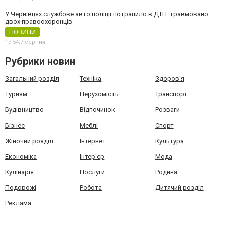
У Чернівцях службове авто поліції потрапило в ДТП: травмовано
двох правоохоронців
НОВИНИ
17:54,
7 серпня
Рубрики новин
Загальний розділ
Техніка
Здоров'я
Туризм
Нерухомість
Транспорт
Будівництво
Відпочинок
Розваги
Бізнес
Меблі
Спорт
Жіночий розділ
Інтернет
Культура
Економіка
Інтер'єр
Мода
Кулінарія
Послуги
Родина
Подорожі
Робота
Дитячий розділ
Реклама