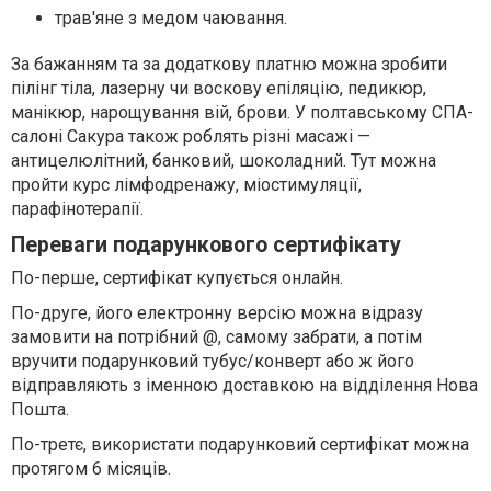
трав'яне з медом чаювання.
За бажанням та за додаткову платню можна зробити
пілінг тіла, лазерну чи воскову епіляцію, педикюр,
манікюр, нарощування вій, брови. У полтавському СПА-
салоні Сакура також роблять різні масажі —
антицелюлітний, банковий, шоколадний. Тут можна
пройти курс лімфодренажу, міостимуляції,
парафінотерапії.
Переваги подарункового сертифікату
По-перше, сертифікат купується онлайн.
По-друге, його електронну версію можна відразу
замовити на потрібний @, самому забрати, а потім
вручити подарунковий тубус/конверт або ж його
відправляють з іменною доставкою на відділення Нова
Пошта.
По-третє, використати подарунковий сертифікат можна
протягом 6 місяців.