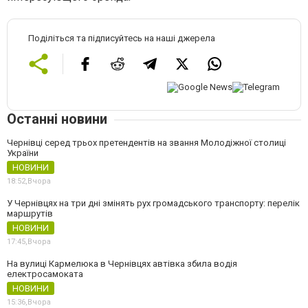
Поділіться та підписуйтесь на наші джерела
Останні новини
Чернівці серед трьох претендентів на звання Молодіжної столиці
України
НОВИНИ
18:52,
Вчора
У Чернівцях на три дні змінять рух громадського транспорту: перелік
маршрутів
НОВИНИ
17:45,
Вчора
На вулиці Кармелюка в Чернівцях автівка збила водія
електросамоката
НОВИНИ
15:36,
Вчора