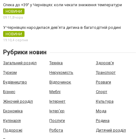
Спека до +39° у Чернівцях: коли чекати зниження температури
НОВИНИ
09:11,
Вчора
У Чернівцях народилася дев'ята дитина в багатодітній родині
НОВИНИ
19:10,
4 серпня
Рубрики новин
Загальний розділ
Техніка
Здоров'я
Туризм
Нерухомість
Транспорт
Будівництво
Відпочинок
Розваги
Бізнес
Меблі
Спорт
Жіночий розділ
Інтернет
Культура
Економіка
Інтер'єр
Мода
Кулінарія
Послуги
Родина
Подорожі
Робота
Дитячий розділ