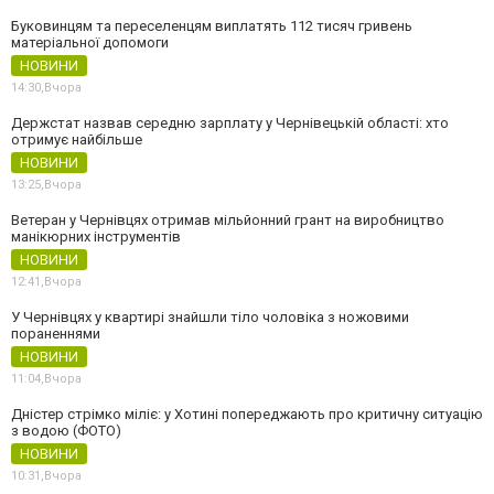
Буковинцям та переселенцям виплатять 112 тисяч гривень
матеріальної допомоги
НОВИНИ
14:30,
Вчора
Держстат назвав середню зарплату у Чернівецькій області: хто
отримує найбільше
НОВИНИ
13:25,
Вчора
Ветеран у Чернівцях отримав мільйонний грант на виробництво
манікюрних інструментів
НОВИНИ
12:41,
Вчора
У Чернівцях у квартирі знайшли тіло чоловіка з ножовими
пораненнями
НОВИНИ
11:04,
Вчора
Дністер стрімко міліє: у Хотині попереджають про критичну ситуацію
з водою (ФОТО)
НОВИНИ
10:31,
Вчора