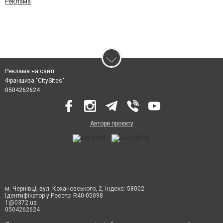
Реклама
Реклама на сайті
Франшиза "CitySites"
0504262624
Автори проєкту
м. Чернівці, вул. Кохановського, 2, індекс: 58002
Ідентифікатор у Реєстрі R40-05098
1@0372.ua
0504262624