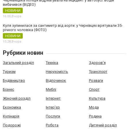
Чернівецька поліція відреагувала на інцидент у автобусі: водій
вибачився (ВІДЕО)
НОВИНИ
16:00,
Вчора
Куля зупинилася за сантиметр від аорти: у Чернівцях врятували 35-
річного чоловіка (ФОТО)
НОВИНИ
15:28,
Вчора
Рубрики новин
Загальний розділ
Техніка
Здоров'я
Туризм
Нерухомість
Транспорт
Будівництво
Відпочинок
Розваги
Бізнес
Меблі
Спорт
Жіночий розділ
Інтернет
Культура
Економіка
Інтер'єр
Мода
Кулінарія
Послуги
Родина
Подорожі
Робота
Дитячий розділ