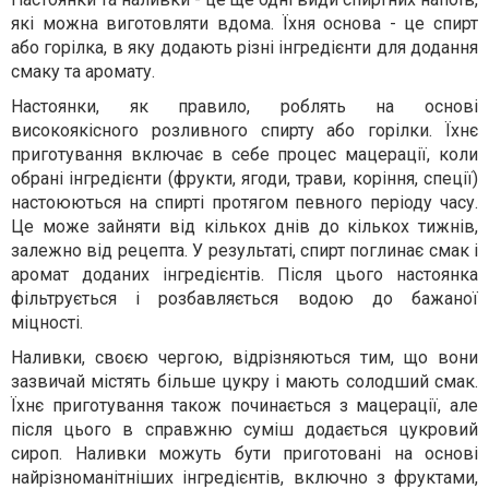
які можна виготовляти вдома. Їхня основа - це спирт
або горілка, в яку додають різні інгредієнти для додання
смаку та аромату.
Настоянки, як правило, роблять на основі
високоякісного розливного спирту або горілки. Їхнє
приготування включає в себе процес мацерації, коли
обрані інгредієнти (фрукти, ягоди, трави, коріння, спеції)
настоюються на спирті протягом певного періоду часу.
Це може зайняти від кількох днів до кількох тижнів,
залежно від рецепта. У результаті, спирт поглинає смак і
аромат доданих інгредієнтів. Після цього настоянка
фільтрується і розбавляється водою до бажаної
міцності.
Наливки, своєю чергою, відрізняються тим, що вони
зазвичай містять більше цукру і мають солодший смак.
Їхнє приготування також починається з мацерації, але
після цього в справжню суміш додається цукровий
сироп. Наливки можуть бути приготовані на основі
найрізноманітніших інгредієнтів, включно з фруктами,