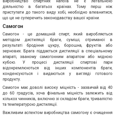
виробництво спиртних напоїв не є легальною
діяльністю в багатьох країнах. Тому перш ніж
приступати до такого виду хобі, необхідно впевнитися,
що це не суперечить законодавству вашої країни.
Самогон
Самогон - це домашній спирт, який виробляється
методом дистиляції браги, суміші, отриманої в
результаті бродіння цукру, борошна, фруктів або
зернових. Брага піддається дистиляції в спеціальному
апараті, званому самогонним апаратом або мідною
кубою. У процесі дистиляції спиртові пари
відокремлюються від інших компонентів браги,
конденсуються і видаються у вигляді готового
продукту.
Самогон має доволі високу міцність - зазвичай від 40
до 60 градусів, хоча фінальна міцність залежить від
кількох чинників, включно зі складом браги, тривалістю
та температурою дистиляції.
Важливим аспектом виробництва самогону є очищення