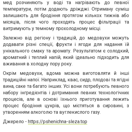
мед розчиняють у воді та нагрівають до певної
температури, потім додають дріжджі. Отриману суміш
залишають для бродіння протягом кількох тижнів або
місяців, після чого проходять процес фільтрації та
витримують у темному прохолодному місці.
Залежно від регіону і традицій, до медовухи можуть
додавати різні спеції, фрукти і ягоди для надання їй
унікального смаку та аромату. Результатом є солодкий,
ароматний і теплий напій, який ідеально підходить для
вживання в холодну пору року.
Окрім медовухи, вдома можна виготовляти й інші
традиційні напої. Наприклад, квас, сидр, плодові та ягідні
вина, саке та багато інших. Усі вони потребують певного
набору інгредієнтів і дотримання певних технологічних
процесів, але в основі їхнього приготування лежить
процес бродіння цукрів, що містяться в сировині, з
утворенням алкоголю та вуглекислого газу.
Джерело -
https://pshenichna-sleza.top