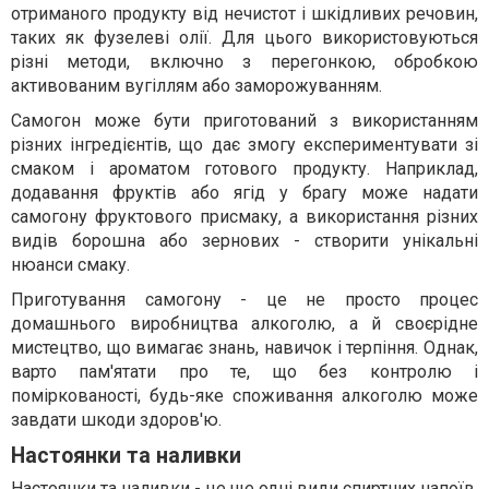
отриманого продукту від нечистот і шкідливих речовин,
таких як фузелеві олії. Для цього використовуються
різні методи, включно з перегонкою, обробкою
активованим вугіллям або заморожуванням.
Самогон може бути приготований з використанням
різних інгредієнтів, що дає змогу експериментувати зі
смаком і ароматом готового продукту. Наприклад,
додавання фруктів або ягід у брагу може надати
самогону фруктового присмаку, а використання різних
видів борошна або зернових - створити унікальні
нюанси смаку.
Приготування самогону - це не просто процес
домашнього виробництва алкоголю, а й своєрідне
мистецтво, що вимагає знань, навичок і терпіння. Однак,
варто пам'ятати про те, що без контролю і
поміркованості, будь-яке споживання алкоголю може
завдати шкоди здоров'ю.
Настоянки та наливки
Настоянки та наливки - це ще одні види спиртних напоїв,