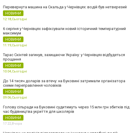
Перевернута машина на Скальда у Чернівцях: водій був нетверезий
НОВИНИ
12:18,
Сьогодні
6 серпня у Чернівцях зафіксували новий історичний температурний
максимум
НОВИНИ
11:19,
Сьогодні
Тарас Скінтей загинув, захищаючи Україну: у Чернівцях відбудеться
прощання
НОВИНИ
10:04,
Сьогодні
До 14 тисяч доларів за втечу: на Буковині затримали організатора
схеми переправлення чоловіків
НОВИНИ
09:06,
Сьогодні
Голову сільради на Буковині судитимуть через 15 млн грн збитків під
час будівництва укриття для школярів
НОВИНИ
17:22,
Вчора