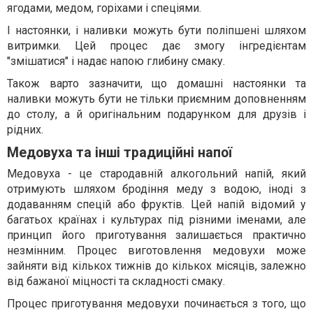
ягодами, медом, горіхами і спеціями.
І настоянки, і наливки можуть бути поліпшені шляхом
витримки. Цей процес дає змогу інгредієнтам
"змішатися" і надає напою глибину смаку.
Також варто зазначити, що домашні настоянки та
наливки можуть бути не тільки приємним доповненням
до столу, а й оригінальним подарунком для друзів і
рідних.
Медовуха та інші традиційні напої
Медовуха - це стародавній алкогольний напій, який
отримують шляхом бродіння меду з водою, іноді з
додаванням спецій або фруктів. Цей напій відомий у
багатьох країнах і культурах під різними іменами, але
принцип його приготування залишається практично
незмінним. Процес виготовлення медовухи може
зайняти від кількох тижнів до кількох місяців, залежно
від бажаної міцності та складності смаку.
Процес приготування медовухи починається з того, що