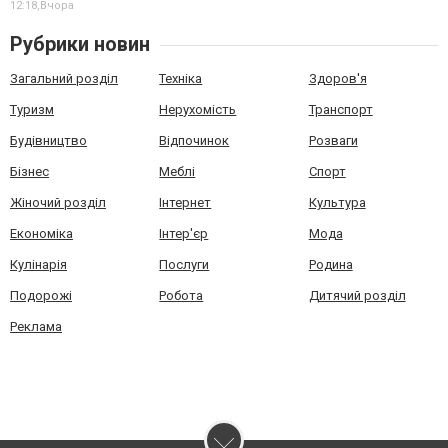
12:18,
Вчора
Рубрики новин
Загальний розділ
Техніка
Здоров'я
Туризм
Нерухомість
Транспорт
Будівництво
Відпочинок
Розваги
Бізнес
Меблі
Спорт
Жіночий розділ
Інтернет
Культура
Економіка
Інтер'єр
Мода
Кулінарія
Послуги
Родина
Подорожі
Робота
Дитячий розділ
Реклама