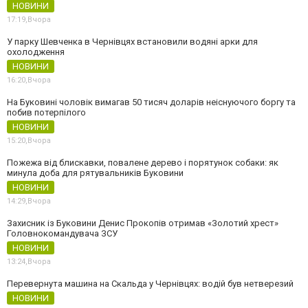
НОВИНИ
17:19,
Вчора
У парку Шевченка в Чернівцях встановили водяні арки для
охолодження
НОВИНИ
16:20,
Вчора
На Буковині чоловік вимагав 50 тисяч доларів неіснуючого боргу та
побив потерпілого
НОВИНИ
15:20,
Вчора
Пожежа від блискавки, повалене дерево і порятунок собаки: як
минула доба для рятувальників Буковини
НОВИНИ
14:29,
Вчора
Захисник із Буковини Денис Прокопів отримав «Золотий хрест»
Головнокомандувача ЗСУ
НОВИНИ
13:24,
Вчора
Перевернута машина на Скальда у Чернівцях: водій був нетверезий
НОВИНИ