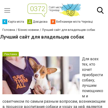
К
Карта міста
Д
Довідкова
В
Веб-камери міста Чернівці
Головна
Бізнес новини
Лучший сайт для владельцев собак
Лучший сайт для владельцев собак
Реклама
Для всех
тех, кто
хочет
приобрести
собаку,
лучшим
помощнико
м и
советчиком по самым разным вопросам, возникающим
в процессе воспитания собаки и уходу за ней, является