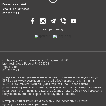
Реклама на сайті
Франшиза "CitySites"
0504262624
Автори проєкту
м. Чернівці, вул. Кохановського, 2, індекс: 58002
Ідентифікатор у Реєстрі R40-05098
1@0372.ua
0504262624
Допускається цитування матеріалів без отримання попередньої згоди
0372.ua за умови розміщення в тексті обов'язкового посилання на
0372.ua - Сайт міста Чернівці. Для інтернет-видань обов'язкове
розміщення прямого, відкритого для пошукових систем гіперпосилання
на цитовані статті не нижче другого абзацу в тексті або в якості джерела.
Порушення виняткових прав переслідується Законом.
Матеріали з плашками «Реклама» чи «Спонсорований контент»
публікуються на правах реклами.