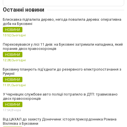
Останні новини
Блискавка підпалила дерево, негода повалила дерева: оперативна
доба на Буковині
НОВИНИ
13:52,
Сьогодні
Переховувався у лісі 11 днів: на Буковині затримали нападника, який
поранив двох правоохоронців
НОВИНИ
12:28,
Сьогодні
Буковину планують під'єднати до резервного електропостачання з
Румунії
НОВИНИ
11:01,
Сьогодні
У Чернівцях службове авто поліції потрапило в ДТП: травмовано
двох правоохоронців
НОВИНИ
17:54,
Вчора
Від ЦАХАЛ до захисту Донеччини: історія прикордонника Романа
Віхляєва з Буковини