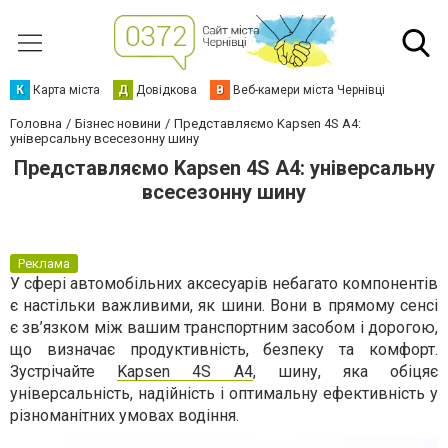
К
Карта міста
Д
Довідкова
В
Веб-камери міста Чернівці
Головна
Бізнес новини
Представляємо Kapsen 4S A4:
універсальну всесезонну шину
Представляємо Kapsen 4S A4: універсальну
всесезонну шину
Реклама
У сфері автомобільних аксесуарів небагато компонентів
є настільки важливими, як шини. Вони в прямому сенсі
є зв’язком між вашим транспортним засобом і дорогою,
що визначає продуктивність, безпеку та комфорт.
Зустрічайте
Kapsen 4S A4
, шину, яка обіцяє
універсальність, надійність і оптимальну ефективність у
різноманітних умовах водіння.