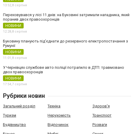
13:52,
8 серпня
Переховувався у лісі 11 днів: на Буковині затримали нападника, який
поранив двох правоохоронців
НОВИНИ
12:28,
8 серпня
Буковину планують під'єднати до резервного електропостачання з
Румунії
НОВИНИ
11:01,
8 серпня
У Чернівцях службове авто поліції потрапило в ДТП: травмовано
двох правоохоронців
НОВИНИ
17:54,
7 серпня
Рубрики новин
Загальний розділ
Техніка
Здоров'я
Туризм
Нерухомість
Транспорт
Будівництво
Відпочинок
Розваги
Бізнес
Меблі
Спорт