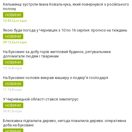
Кельменці зустріли Івана Ковальчука, який повернувся з російського
полону
НОВИНИ
10:43,
Сьогодні
Якою буде погода у Чернівцях з 10 по 16 серпня: прогноз на тиждень
НОВИНИ
09:13,
Сьогодні
На Буковині за добу горів житловий будинок, рятувальники
допомагали людям і тваринам
НОВИНИ
13:10,
Вчора
На Буковині чоловік викрав маширу з подвір'я господаря
НОВИНИ
11:19,
Вчора
У Чернівецькій області стався землетрус
НОВИНИ
09:41,
Вчора
Блискавка підпалила дерево, негода повалила дерева: оперативна
доба на Буковині
НОВИНИ