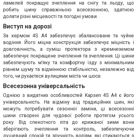
ламелей покращує зчеплення на снігу та льоду, що
робить шину справжньою всесезонною, здатною
долати різні місцевості та погодні умови.
Виступ на дорозі
За кермом 4S A4 забезпечує збалансоване та чуйне
водіння. Його міцна конструкція забезпечує міцність і
довговічність, а суміш протектора з кремнеземом
забезпечує покращене зчеплення та зчеплення. Ці шини
забезпечують м’яку та комфортну їзду з мінімальним
рівнем шуму та відмінною стабільністю, незалежно від
того, чи рухаєтеся вулицями міста чи шосе.
Всесезонна універсальність
Однією з видатних особливостей Kapsen 4S A4 є його
універсальність. На відміну від традиційних шин, які
можуть потребувати сезонної заміни, ці всесезонні
шини створені для чудової роботи протягом усього
року. Від спекотного літа до крижаної зими вони
зберігають зчеплення та контроль, забезпечуючи
душевний спокій та зручність водіям, які стикаються з