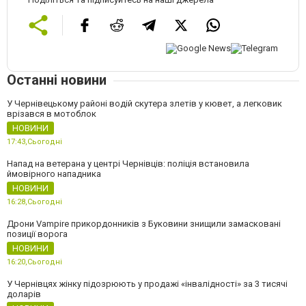
Останні новини
У Чернівецькому районі водій скутера злетів у кювет, а легковик
врізався в мотоблок
НОВИНИ
17:43,
Сьогодні
Напад на ветерана у центрі Чернівців: поліція встановила
ймовірного нападника
НОВИНИ
16:28,
Сьогодні
Дрони Vampire прикордонників з Буковини знищили замасковані
позиції ворога
НОВИНИ
16:20,
Сьогодні
У Чернівцях жінку підозрюють у продажі «інвалідності» за 3 тисячі
доларів