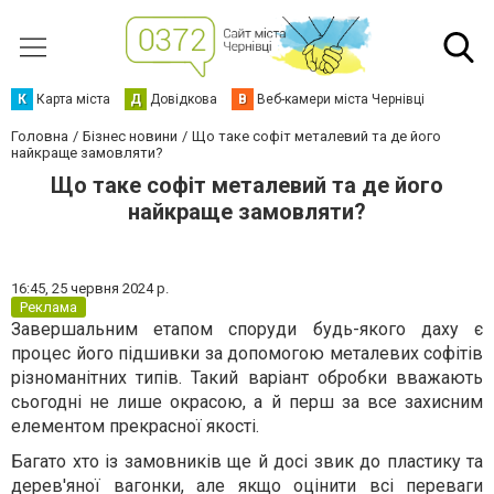
К
Карта міста
Д
Довідкова
В
Веб-камери міста Чернівці
Головна
Бізнес новини
Що таке софіт металевий та де його
найкраще замовляти?
Що таке софіт металевий та де його
найкраще замовляти?
16:45,
25 червня 2024 р.
Реклама
Завершальним етапом споруди будь-якого даху є
процес його підшивки за допомогою металевих софітів
різноманітних типів. Такий варіант обробки вважають
сьогодні не лише окрасою, а й перш за все захисним
елементом прекрасної якості.
Багато хто із замовників ще й досі звик до пластику та
дерев'яної вагонки, але якщо оцінити всі переваги