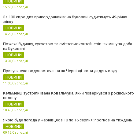
НОВИНИ
15:53,
Сьогодні
За 100 євро для прикордонників: на Буковині судитимуть 49-річну
жінку
НОВИНИ
14:29,
Сьогодні
Пожежі будинку, сухостою та сміттєвих контейнерів: як минула доба
на Буковині
НОВИНИ
13:04,
Сьогодні
Призупинено водопостачання на Чернівці: коли дадуть воду
НОВИНИ
11:00,
Сьогодні
Кельменці зустріли Івана Ковальчука, який повернувся з російського
полону
НОВИНИ
10:43,
Сьогодні
Якою буде погода у Чернівцях з 10 по 16 серпня: прогноз на тиждень
НОВИНИ
09:13,
Сьогодні