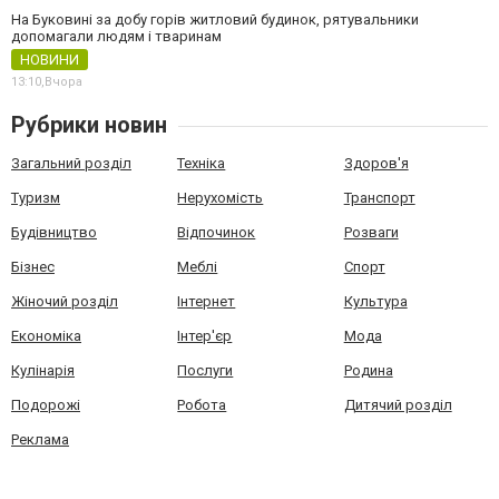
На Буковині за добу горів житловий будинок, рятувальники
допомагали людям і тваринам
НОВИНИ
13:10,
Вчора
Рубрики новин
Загальний розділ
Техніка
Здоров'я
Туризм
Нерухомість
Транспорт
Будівництво
Відпочинок
Розваги
Бізнес
Меблі
Спорт
Жіночий розділ
Інтернет
Культура
Економіка
Інтер'єр
Мода
Кулінарія
Послуги
Родина
Подорожі
Робота
Дитячий розділ
Реклама