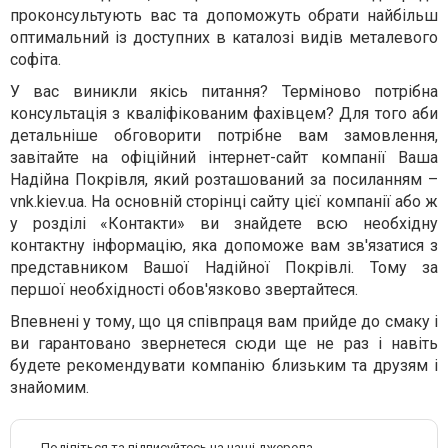
проконсультують вас та допоможуть обрати найбільш
оптимальний із доступних в каталозі видів металевого
софіта.
У вас виникли якісь питання? Терміново потрібна
консультація з кваліфікованим фахівцем? Для того аби
детальніше обговорити потрібне вам замовлення,
завітайте на офіційний інтернет-сайт компанії Ваша
Надійна Покрівля, який розташований за посиланням –
vnk.kiev.ua. На основній сторінці сайту цієї компанії або ж
у розділі «Контакти» ви знайдете всю необхідну
контактну інформацію, яка допоможе вам зв'язатися з
представником Вашої Надійної Покрівлі. Тому за
першої необхідності обов'язково звертайтеся.
Впевнені у тому, що ця співпраця вам прийде до смаку і
ви гарантовано звернетеся сюди ще не раз і навіть
будете рекомендувати компанію близьким та друзям і
знайомим.
Поділіться та підписуйтесь на наші джерела