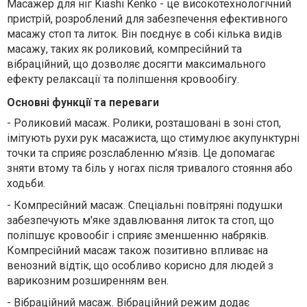
Масажер для ніг Kiashi Kenko - це високотехнологічний
пристрій, розроблений для забезпечення ефективного
масажу стоп та литок. Він поєднує в собі кілька видів
масажу, таких як роликовий, компресійний та
вібраційний, що дозволяє досягти максимального
ефекту релаксації та поліпшення кровообігу.
Основні функції та переваги
-
Роликовий масаж. Ролики, розташовані в зоні стоп,
імітують рухи рук масажиста, що стимулює акупунктурні
точки та сприяє розслабленню м’язів. Це допомагає
зняти втому та біль у ногах після тривалого стояння або
ходьби.
-
Компресійний масаж. Спеціальні повітряні подушки
забезпечують м'яке здавлювання литок та стоп, що
поліпшує кровообіг і сприяє зменшенню набряків.
Компресійний масаж також позитивно впливає на
венозний відтік, що особливо корисно для людей з
варикозним розширенням вен.
-
Вібраційний масаж. Вібраційний режим додає