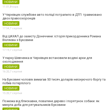
НОВИНИ
11:01,
Вчора
У Чернівцях службове авто поліції потрапило в ДТП: травмовано
двох правоохоронців
НОВИНИ
17:54,
7 серпня
Від ЦАХАЛ до захисту Донеччини: історія прикордонника Романа
Віхляєва з Буковини
НОВИНИ
17:19,
7 серпня
У парку Шевченка в Чернівцях встановили водяні арки для
охолодження
НОВИНИ
16:20,
7 серпня
На Буковині чоловік вимагав 50 тисяч доларів неіснуючого боргу та
побив потерпілого
НОВИНИ
15:20,
7 серпня
Пожежа від блискавки, повалене дерево і порятунок собаки: як
минула доба для рятувальників Буковини
НОВИНИ