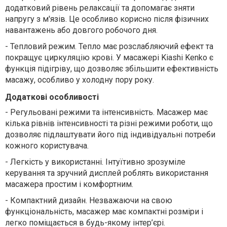
додатковий рівень релаксації та допомагає зняти
напругу з м'язів. Це особливо корисно після фізичних
навантажень або довгого робочого дня.
-
Тепловий режим. Тепло має розслабляючий ефект та
покращує циркуляцію крові. У масажері Kiashi Kenko є
функція підігріву, що дозволяє збільшити ефективність
масажу, особливо у холодну пору року.
Додаткові особливості
-
Регульовані режими та інтенсивність. Масажер має
кілька рівнів інтенсивності та різні режими роботи, що
дозволяє підлаштувати його під індивідуальні потреби
кожного користувача.
-
Легкість у використанні. Інтуїтивно зрозуміле
керування та зручний дисплей роблять використання
масажера простим і комфортним.
-
Компактний дизайн. Незважаючи на свою
функціональність, масажер має компактні розміри і
легко поміщається в будь-якому інтер’єрі.