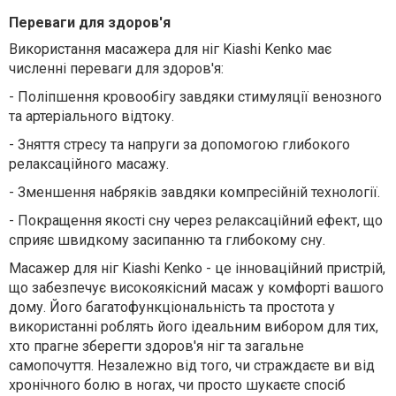
Переваги для здоров'я
Використання масажера для ніг Kiashi Kenko має
численні переваги для здоров'я:
-
Поліпшення кровообігу завдяки стимуляції венозного
та артеріального відтоку.
-
Зняття стресу та напруги за допомогою глибокого
релаксаційного масажу.
-
Зменшення набряків завдяки компресійній технології.
-
Покращення якості сну через релаксаційний ефект, що
сприяє швидкому засипанню та глибокому сну.
Масажер для ніг Kiashi Kenko - це інноваційний пристрій,
що забезпечує високоякісний масаж у комфорті вашого
дому. Його багатофункціональність та простота у
використанні роблять його ідеальним вибором для тих,
хто прагне зберегти здоров'я ніг та загальне
самопочуття. Незалежно від того, чи страждаєте ви від
хронічного болю в ногах, чи просто шукаєте спосіб