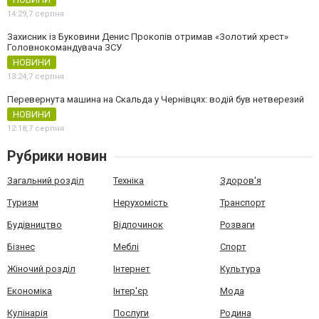
14:29,
7 серпня
Захисник із Буковини Денис Прокопів отримав «Золотий хрест»
Головнокомандувача ЗСУ
НОВИНИ
13:24,
7 серпня
Перевернута машина на Скальда у Чернівцях: водій був нетверезий
НОВИНИ
12:18,
7 серпня
Рубрики новин
Загальний розділ
Техніка
Здоров'я
Туризм
Нерухомість
Транспорт
Будівництво
Відпочинок
Розваги
Бізнес
Меблі
Спорт
Жіночий розділ
Інтернет
Культура
Економіка
Інтер'єр
Мода
Кулінарія
Послуги
Родина