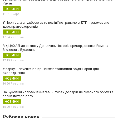
Румунії
НОВИНИ
11:01,
Вчора
У Чернівцях службове авто поліції потрапило в ДТП: травмовано
двох правоохоронців
НОВИНИ
17:54,
7 серпня
Від ЦАХАЛ до захисту Донеччини: історія прикордонника Романа
Віхляєва з Буковини
НОВИНИ
17:19,
7 серпня
У парку Шевченка в Чернівцях встановили водяні арки для
охолодження
НОВИНИ
16:20,
7 серпня
На Буковині чоловік вимагав 50 тисяч доларів неіснуючого боргу та
побив потерпілого
НОВИНИ
15:20,
7 серпня
Рубрики новин