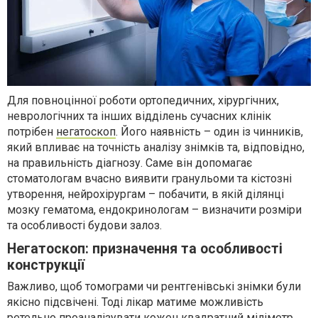
Для повноцінної роботи ортопедичних, хірургічних,
неврологічних та інших відділень сучасних клінік
потрібен
негатоскоп
. Його наявність – один із чинників,
який впливає на точність аналізу знімків та, відповідно,
на правильність діагнозу. Саме він допомагає
стоматологам вчасно виявити гранульоми та кістозні
утворення, нейрохірургам – побачити, в якій ділянці
мозку гематома, ендокринологам – визначити розміри
та особливості будови залоз.
Негатоскоп: призначення та особливості
конструкції
Важливо, щоб томограми чи рентгенівські знімки були
якісно підсвічені. Тоді лікар матиме можливість
ретельно проаналізувати кожен квадратний міліметр