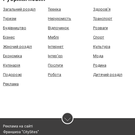
Загальний розділ
Техніка
Здоров'я
Туризм
Нерухомість
Транспорт
Будівництво
Відпочинок
Розваги
Бізнес
Меблі
Спорт
Жіночий розділ
Інтернет
Культура
Економіка
Інтер'єр
Мода
Кулінарія
Послуги
Родина
Подорожі
Робота
Дитячий розділ
Реклама
Реклама на сайті
Франшиза "CitySites"