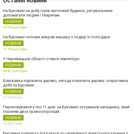
Останні новини
На Буковині за добу горів житловий будинок, рятувальники
допомагали людям і тваринам
НОВИНИ
13:10,
Сьогодні
На Буковині чоловік викрав маширу з подвір'я господаря
НОВИНИ
11:19,
Сьогодні
У Чернівецькій області стався землетрус
НОВИНИ
09:41,
Сьогодні
Блискавка підпалила дерево, негода повалила дерева: оперативна
доба на Буковині
НОВИНИ
13:52,
Вчора
Переховувався у лісі 11 днів: на Буковині затримали нападника, який
поранив двох правоохоронців
НОВИНИ
12:28,
Вчора
Буковину планують під'єднати до резервного електропостачання з