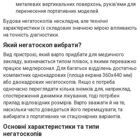
металевих вертикальних поверхонь, руків’ями для
перенесення портативних моделей.
Будова негатоскопів нескладна, але технічні
характеристики їх складових значною мірою впливають
на точність діагностики.
Який негатоскоп вибрати?
Вид пристрою, який варто придбати для медичного
закладу, визначається типом плівок, з якими переважно
працює медперсонал. Для багатьох відділень достатньо
компактних однокадрових (площа екрана 360х440 мм)
або двокадрових негатоскопів. Якщо є потреба
одночасно переглядати кілька знімків для, наприклад,
спостереження динаміки лікування, тоді потрібен
прилад відповідних розмірів. Варто зважати й на те,
наскільки часто доведеться його переміщувати, та
вибирати з портативних чи стаціонарних варіантів.
Основні характеристики та типи
негатоскопів