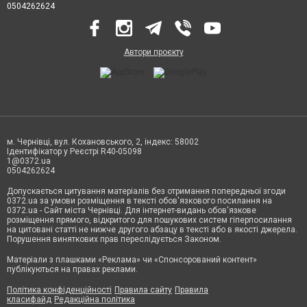
0504262624
Автори проєкту
м. Чернівці, вул. Кохановського, 2, індекс: 58002
Ідентифікатор у Реєстрі R40-05098
1@0372.ua
0504262624
Допускається цитування матеріалів без отримання попередньої згоди
0372.ua за умови розміщення в тексті обов'язкового посилання на
0372.ua - Сайт міста Чернівці. Для інтернет-видань обов'язкове
розміщення прямого, відкритого для пошукових систем гіперпосилання
на цитовані статті не нижче другого абзацу в тексті або в якості джерела.
Порушення виняткових прав переслідується Законом.
Матеріали з плашками «Реклама» чи «Спонсорований контент»
публікуються на правах реклами.
Політика конфіденційності
Правила сайту
Правила
класифайд
Редакційна політика