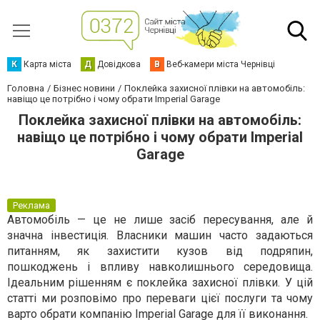
К
Карта міста
Д
Довідкова
В
Веб-камери міста Чернівці
Головна
Бізнес новини
Поклейка захисної плівки на автомобіль:
навіщо це потрібно і чому обрати Imperial Garage
Поклейка захисної плівки на автомобіль:
навіщо це потрібно і чому обрати Imperial
Garage
Реклама
Автомобіль — це не лише засіб пересування, але й
значна інвестиція. Власники машин часто задаються
питанням, як захистити кузов від подряпин,
пошкоджень і впливу навколишнього середовища.
Ідеальним рішенням є поклейка захисної плівки. У цій
статті ми розповімо про переваги цієї послуги та чому
варто обрати компанію Imperial Garage для її виконання.