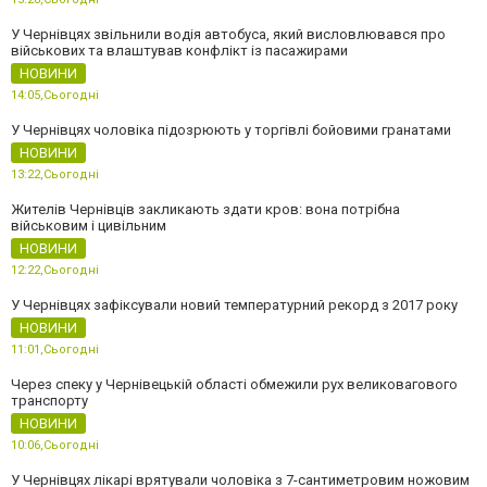
У Чернівцях звільнили водія автобуса, який висловлювався про
військових та влаштував конфлікт із пасажирами
НОВИНИ
14:05,
Сьогодні
У Чернівцях чоловіка підозрюють у торгівлі бойовими гранатами
НОВИНИ
13:22,
Сьогодні
Жителів Чернівців закликають здати кров: вона потрібна
військовим і цивільним
НОВИНИ
12:22,
Сьогодні
У Чернівцях зафіксували новий температурний рекорд з 2017 року
НОВИНИ
11:01,
Сьогодні
Через спеку у Чернівецькій області обмежили рух великовагового
транспорту
НОВИНИ
10:06,
Сьогодні
У Чернівцях лікарі врятували чоловіка з 7-сантиметровим ножовим