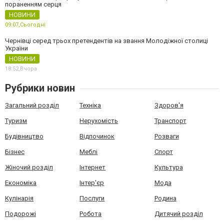
пораненням серця
НОВИНИ
09:07,
Сьогодні
Чернівці серед трьох претендентів на звання Молодіжної столиці
України
НОВИНИ
18:52,
Вчора
Рубрики новин
Загальний розділ
Техніка
Здоров'я
Туризм
Нерухомість
Транспорт
Будівництво
Відпочинок
Розваги
Бізнес
Меблі
Спорт
Жіночий розділ
Інтернет
Культура
Економіка
Інтер'єр
Мода
Кулінарія
Послуги
Родина
Подорожі
Робота
Дитячий розділ