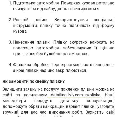
Підготовка автомобіля.
Поверхня кузова ретельно
очищується від забруднень і знежирюється.
Розкрій плівки.
Використовуючи спеціальні
інструменти, плівку точно підганяють під форму
кузова.
Нанесення плівки.
Плівку акуратно наносять на
поверхню автомобіля, забезпечуючи її щільне
прилягання без бульбашок і зморшок.
Фінальна обробка.
Перевіряється якість нанесення,
а краї плівки надійно закріплюються.
Як замовити поклейку плівки?
Залишити заявку на послугу поклейки плівки можна на
сайті за посиланням
detailing-lviv.com.ua/plivka
. Наші
менеджери нададуть детальну консультацію,
допоможуть обрати найкращий варіант плівки і узгодять
зручний для вас час виконання робіт. Захистіть свій