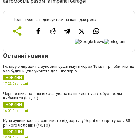
автомобіль разом із Imperial Garage!
Поділіться та підписуйтесь на наші джерела
Останні новини
Голову сільради на Буковині судитимуть через 15 млн грн збитків під
час будівництва укриття для школярів
НОВИНИ
17:22,
Сьогодні
Чернівецька поліція відреагувала на інцидент у автобусі: водій
вибачився (ВІДЕО)
НОВИНИ
16:00,
Сьогодні
Куля зупинилася за сантиметр від аорти: у Чернівцях врятували 35-
річного чоловіка (ФОТО)
НОВИНИ
15:28,
Сьогодні