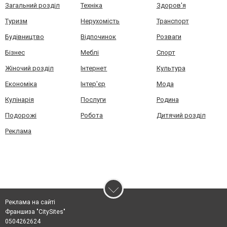
Загальний розділ
Техніка
Здоров'я
Туризм
Нерухомість
Транспорт
Будівництво
Відпочинок
Розваги
Бізнес
Меблі
Спорт
Жіночий розділ
Інтернет
Культура
Економіка
Інтер'єр
Мода
Кулінарія
Послуги
Родина
Подорожі
Робота
Дитячий розділ
Реклама
Реклама на сайті
Франшиза "CitySites"
0504262624