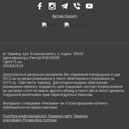
Автори проєкту
м. Чернівці, вул. Кохановського, 2, індекс: 58002
Ідентифікатор у Реєстрі R40-05098
1@0372.ua
0504262624
Допускається цитування матеріалів без отримання попередньої згоди
0372.ua за умови розміщення в тексті обов'язкового посилання на
0372.ua - Сайт міста Чернівці. Для інтернет-видань обов'язкове
розміщення прямого, відкритого для пошукових систем гіперпосилання
на цитовані статті не нижче другого абзацу в тексті або в якості джерела.
Порушення виняткових прав переслідується Законом.
Матеріали з плашками «Реклама» чи «Спонсорований контент»
публікуються на правах реклами.
Політика конфіденційності
Правила сайту
Правила
класифайд
Редакційна політика