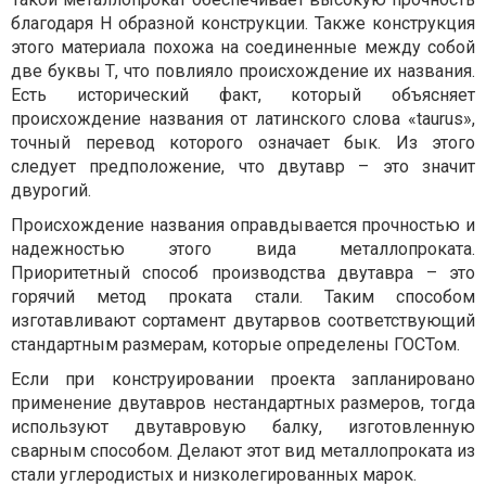
благодаря Н образной конструкции. Также конструкция
этого материала похожа на соединенные между собой
две буквы Т, что повлияло происхождение их названия.
Есть исторический факт, который объясняет
происхождение названия от латинского слова «taurus»,
точный перевод которого означает бык. Из этого
следует предположение, что двутавр – это значит
двурогий.
Происхождение названия оправдывается прочностью и
надежностью этого вида металлопроката.
Приоритетный способ производства двутавра – это
горячий метод проката стали. Таким способом
изготавливают сортамент двутарвов соответствующий
стандартным размерам, которые определены ГОСТом.
Если при конструировании проекта запланировано
применение двутавров нестандартных размеров, тогда
используют двутавровую балку, изготовленную
сварным способом. Делают этот вид металлопроката из
стали углеродистых и низколегированных марок.