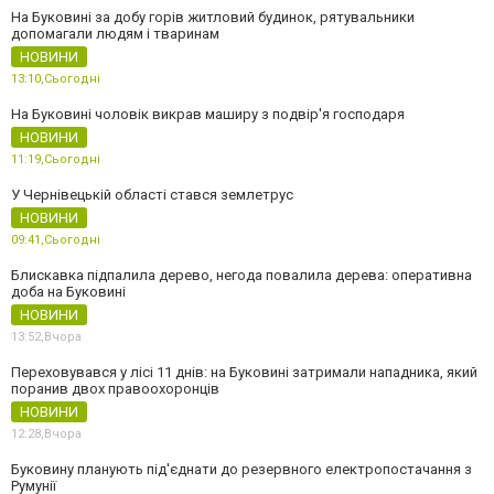
На Буковині за добу горів житловий будинок, рятувальники
допомагали людям і тваринам
НОВИНИ
13:10,
Сьогодні
На Буковині чоловік викрав маширу з подвір'я господаря
НОВИНИ
11:19,
Сьогодні
У Чернівецькій області стався землетрус
НОВИНИ
09:41,
Сьогодні
Блискавка підпалила дерево, негода повалила дерева: оперативна
доба на Буковині
НОВИНИ
13:52,
Вчора
Переховувався у лісі 11 днів: на Буковині затримали нападника, який
поранив двох правоохоронців
НОВИНИ
12:28,
Вчора
Буковину планують під'єднати до резервного електропостачання з
Румунії