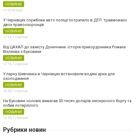
НОВИНИ
11:01,
Вчора
У Чернівцях службове авто поліції потрапило в ДТП: травмовано
двох правоохоронців
НОВИНИ
17:54,
7 серпня
Від ЦАХАЛ до захисту Донеччини: історія прикордонника Романа
Віхляєва з Буковини
НОВИНИ
17:19,
7 серпня
У парку Шевченка в Чернівцях встановили водяні арки для
охолодження
НОВИНИ
16:20,
7 серпня
На Буковині чоловік вимагав 50 тисяч доларів неіснуючого боргу та
побив потерпілого
НОВИНИ
15:20,
7 серпня
Рубрики новин