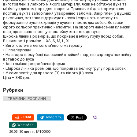
виготовлені з легкого м'якого матеріалу, який не обтяжує вуха та
мінімізує дискомфорт для тварини. Призначені для формування
поставу вух та запобігання утворенню заломів. Закріплені у вушних
раковинах, вставки підтримують вуха і сприяють поставу та
формуванню вушних хрящів у цуценят і молодих собак. Вставки
сірого кольору практично непомітні. На звороті нанесений клейкий
шар, що значно спрощує поклейку вставок до вуха.
Широка лінійка розмірів, що покриває велику групу порід собак.
В наявності розміри – XS, S, M, L, XL.
• Виготовлені з легкого м'якого матеріалу
• Гіпоалергенні
• На зворотному боці нанесений клейкий шар, що спрощує поклейку
вставок до вуха
• Анатомічно розроблена форма
• Широка лінійка розмірів, що покриває велику групу порід собак
• У комплекті: для правого (R) та лівого (L) вуха
Ціна – 340 грн.
Рубрики
ТВАРИНИ, РОСЛИНИ
Reddit
Telegram
Viber
WhatsApp
20:03, 30 липня, №100000