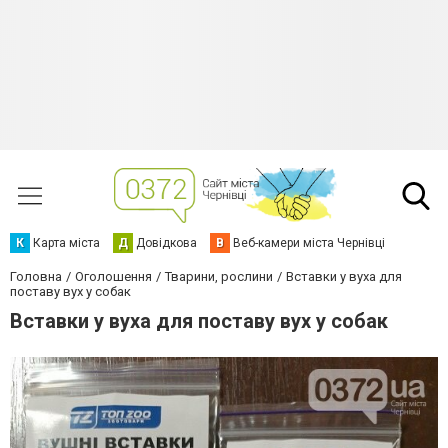
К
Карта міста
Д
Довідкова
В
Веб-камери міста Чернівці
Головна
Оголошення
Тварини, рослини
Вставки у вуха для
поставу вух у собак
Вставки у вуха для поставу вух у собак