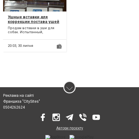
Ушные вставки для
коррекции постава ушей
у собак
Продам вставки в уши для
собак. Испытанный,
надёжный помощник при
постановке ушей. Рассчитаны
для по...
20:03,
30 липня
Реклама на сайті
Франшиза "CitySites"
0504262624
Автори проєкту