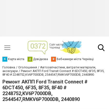
К
Карта міста
Д
Довідкова
В
Веб-камери міста Чернівці
Головна
Оголошення
Автозапчастини, витратні матеріали,
аксесуари
Ремонт АКПП Ford Transit Connect # 6DCT450, 6F35, 8F35,
8F40 # 2248752,KV6P7000DB, 2544547,RMKV6P7000DB, 2440890
Ремонт АКПП Ford Transit Connect #
6DCT450, 6F35, 8F35, 8F40 #
2248752,KV6P7000DB,
2544547,RMKV6P7000DB, 2440890