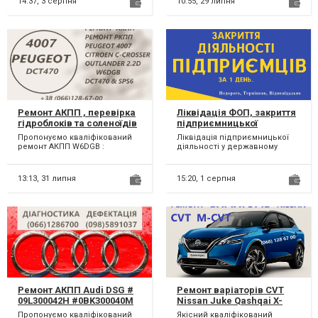
14:37,
3 серпня
10:55,
29 липня
Ремонт АКПП , перевірка
Ліквідація ФОП, закриття
гідроблоків та соленоїдів
підприємницької
Peugeot & C-Crosser & MB
діяльності
Пропонуємо кваліфікований
Ліквідація підприємницької
Outlander 2.2D DCT470 &
ремонт АКПП W6DGB :
діяльності у державному
SPS6 & W6DGB # 2001 F5,
Mitsubishi Outlander, Citroen C-
реєстрі, податковій, фондах
2231 W6, 2207C6, 2275 69,
Crosser, Peugeot 4007...
за 1 день; Здача лік...
2570 G8, 2525 A2,
13:13,
31 липня
15:20,
1 серпня
2502A040# 2500A677
Ремонт АКПП Audi DSG #
Ремонт варіаторів CVT
09L300042H #0BK300040M
Nissan Juke Qashqai X-
0AW,LDV,LDU,0D9,LZL,LHL#
trail JF010 JF011 JF015
Пропонуємо кваліфікований
Якісний кваліфікований