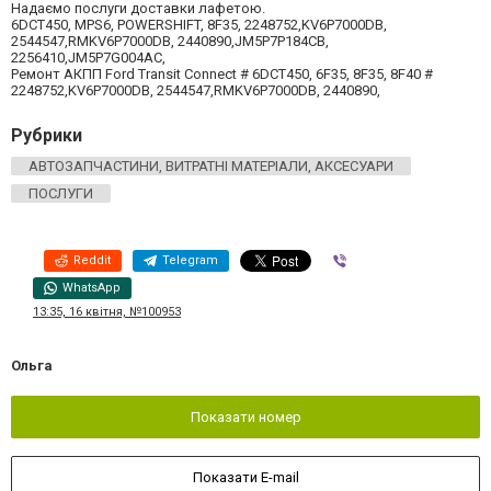
Надаємо послуги доставки лафетою.
6DCT450, MPS6, POWERSHIFT, 8F35, 2248752,KV6P7000DB,
2544547,RMKV6P7000DB, 2440890,JM5P7P184CB,
2256410,JM5P7G004AC,
Ремонт АКПП Ford Transit Connect # 6DCT450, 6F35, 8F35, 8F40 #
2248752,KV6P7000DB, 2544547,RMKV6P7000DB, 2440890,
Рубрики
АВТОЗАПЧАСТИНИ, ВИТРАТНІ МАТЕРІАЛИ, АКСЕСУАРИ
ПОСЛУГИ
Reddit
Telegram
Viber
WhatsApp
13:35, 16 квітня, №100953
Ольга
Показати номер
Показати E-mail