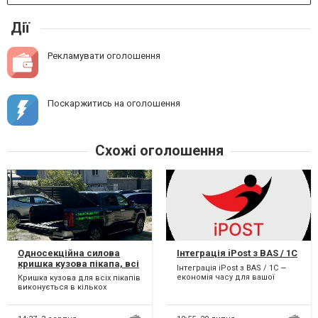
Дії
Рекламувати оголошення
Поскаржитись на оголошення
Схожі оголошення
Односекційна силова
Інтеграція iPost з BAS / 1C
кришка кузова пікапа, всі
Інтеграція iPost з BAS / 1С —
моделі. Накриття на кузов
економія часу для вашої
Кришка кузова для всіх пікапів
пікапа. Крышка на кузов
доставки! Ваш інтернет-
виконується в кількох
пикапа.
магазин працює з iPost...
модифікаціях залежно від
потреб та вимог. Однос...